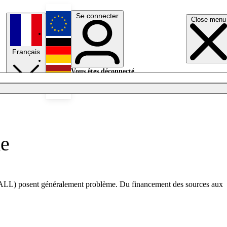
Se connecter
Close menu
English
Français
Deutsch
Vous êtes déconnecté.
Se connecter
Español
Lumières éteintes
me
SE4ALL) posent généralement problème. Du financement des sources aux