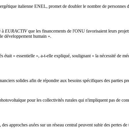
énergétique italienne ENEL, promet de doubler le nombre de personnes d
é à
EURACTIV
que les financements de l'ONU favorisaient leurs projets,
r le développement humain ».
s était « essentielle », a-t-elle expliqué, soulignant « la nécessité de m
inanciers solides afin de répondre aux besoins spécifiques des parties pre
otovoltaïque pour les collectivités rurales qui n'impliquent pas de con
e, des approches axées sur un réseau central peuvent subir des pertes de 