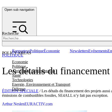
Open sub navigation
Recherche
Rapporteur
Politique
Économie
Newsletters
Evénements
Em
POLICY AREAS
POLITIQUE
Economie
Politique
Les détails du financemen
Agriculture et Alimentation
Santé
Technologies
Energie, Environnement et Transport
Défense
ÉDITION SPÉCIALE
/ Les détails du financement des projets auss
émissions de combustibles fossiles, SE4ALL n’y fait pas exception.
Arthur Neslen
EURACTIV.com