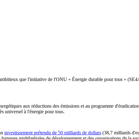
i ambitieux que l'initiative de l'ONU « Énergie durable pour tous » (
 énergétiques aux réductions des émissions et au programme d'éradicatio
ès universel à l'énergie pour tous.
 un
investissement prétendu de 50 milliards de dollars
(38,7 milliards d'eu
banques multilatérales de développement et des organisations de la soci