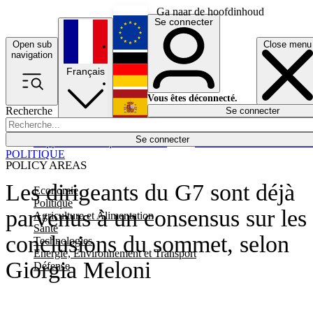
Ga naar de hoofdinhoud
Se connecter
Open sub
Close menu
English
navigation
Français
Deutsch
Vous êtes déconnecté.
Recherche
Se connecter
Español
Lumières éteintes
Se connecter
Rapporteur
Politique
Économie
Newsletters
Evénements
Em
POLITIQUE
POLICY AREAS
Les dirigeants du G7 sont déjà
Economie
Politique
parvenus à un consensus sur les
Agriculture et Alimentation
Santé
conclusions du sommet, selon
Technologies
Energie, Environnement et Transport
Giorgia Meloni
Défense