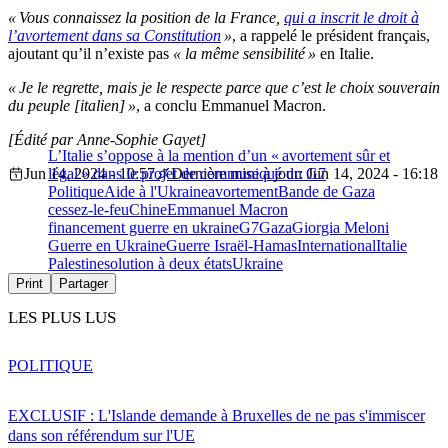
« Vous connaissez la position de la France,
qui a inscrit le droit à
l’avortement dans sa Constitution
»
, a rappelé le président français,
ajoutant qu’il n’existe pas
« la même sensibilité »
en Italie.
« Je le regrette, mais je le respecte parce que c’est le choix souverain
du peuple [italien] »
, a conclu Emmanuel Macron.
[Édité par Anne-Sophie Gayet]
L’Italie s’oppose à la mention d’un « avortement sûr et
Jun 14, 2024 - 10:57
légal » dans le projet de communiqué du G7
Dernière mise à jour: Jun 14, 2024 - 16:18
Politique
Aide à l'Ukraine
avortement
Bande de Gaza
cessez-le-feu
Chine
Emmanuel Macron
financement guerre en ukraine
G7
Gaza
Giorgia Meloni
Guerre en Ukraine
Guerre Israël-Hamas
International
Italie
Palestine
solution à deux états
Ukraine
Print
Partager
LES PLUS LUS
POLITIQUE
EXCLUSIF : L'Islande demande à Bruxelles de ne pas s'immiscer
dans son référendum sur l'UE