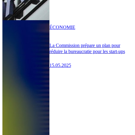
ÉCONOMIE
La Commission prépare un plan pour
réduire la bureaucratie pour les start-ups
15.05.2025