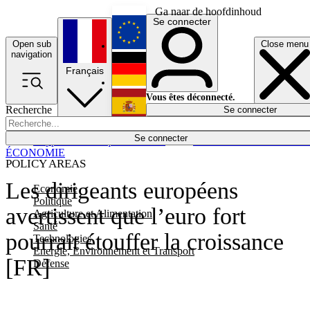
Ga naar de hoofdinhoud
Se connecter
Open sub
Close menu
English
navigation
Français
Deutsch
Vous êtes déconnecté.
Recherche
Se connecter
Español
Lumières éteintes
Se connecter
Rapporteur
Politique
Économie
Newsletters
Evénements
Em
ÉCONOMIE
POLICY AREAS
Les dirigeants européens
Economie
Politique
avertissent que l’euro fort
Agriculture et Alimentation
Santé
pourrait étouffer la croissance
Technologies
Energie, Environnement et Transport
[FR]
Défense