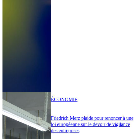
ÉCONOMIE
Friedrich Merz plaide pour renoncer à une
loi européenne sur le devoir de vigilance
des entreprises