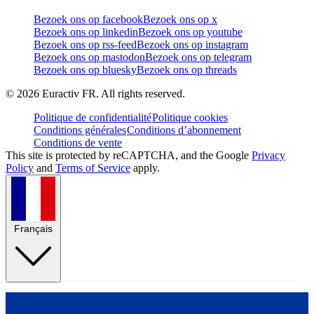
Bezoek ons op facebook
Bezoek ons op x
Bezoek ons op linkedin
Bezoek ons op youtube
Bezoek ons op rss-feed
Bezoek ons op instagram
Bezoek ons op mastodon
Bezoek ons op telegram
Bezoek ons op bluesky
Bezoek ons op threads
©
2026
Euractiv FR. All rights reserved.
Politique de confidentialité
Politique cookies
Conditions générales
Conditions d’abonnement
Conditions de vente
This site is protected by reCAPTCHA, and the Google
Privacy
Policy
and
Terms of Service
apply.
Français