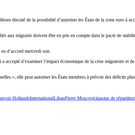
rs discuté de la possibilité d’autoriser les États de la zone euro à accro
 liés aux migrants doivent être en pris en compte dans le pacte de stabil
s eu d’accord mercredi soir.
accepté d’examiner l’impact économique de la crise migratoire et de pr
es », elle peut autoriser les États membres à prévoir des déficits plus 
ançois Hollande
International
Liban
Pierre Moscovici
quotas de répartitio