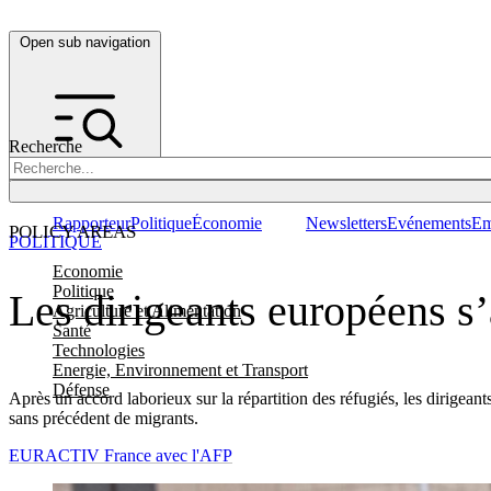
Open sub navigation
Recherche
Rapporteur
Politique
Économie
Newsletters
Evénements
Em
POLICY AREAS
POLITIQUE
Economie
Politique
Les dirigeants européens s’
Agriculture et Alimentation
Santé
Technologies
Energie, Environnement et Transport
Défense
Après un accord laborieux sur la répartition des réfugiés, les dirigeant
sans précédent de migrants.
EURACTIV France avec l'AFP