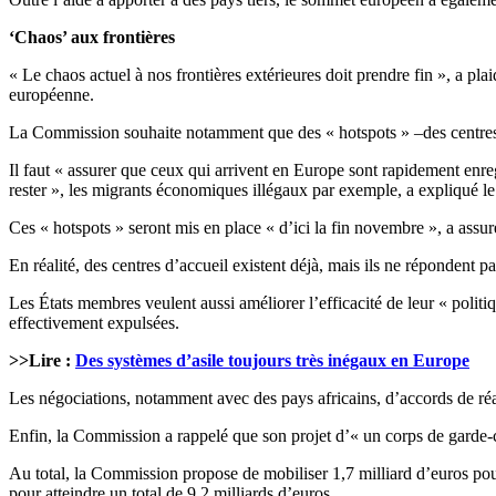
‘Chaos’ aux frontières
« Le chaos actuel à nos frontières extérieures doit prendre fin », a 
européenne.
La Commission souhaite notamment que des « hotspots » –des centres d
Il faut « assurer que ceux qui arrivent en Europe sont rapidement enregi
rester », les migrants économiques illégaux par exemple, a expliqué 
Ces « hotspots » seront mis en place « d’ici la fin novembre », a assu
En réalité, des centres d’accueil existent déjà, mais ils ne répondent
Les États membres veulent aussi améliorer l’efficacité de leur « poli
effectivement expulsées.
>>Lire :
Des systèmes d’asile toujours très inégaux en Europe
Les négociations, notamment avec des pays africains, d’accords de réad
Enfin, la Commission a rappelé que son projet d’« un corps de garde-côt
Au total, la Commission propose de mobiliser 1,7 milliard d’euros pour
pour atteindre un total de 9,2 milliards d’euros.