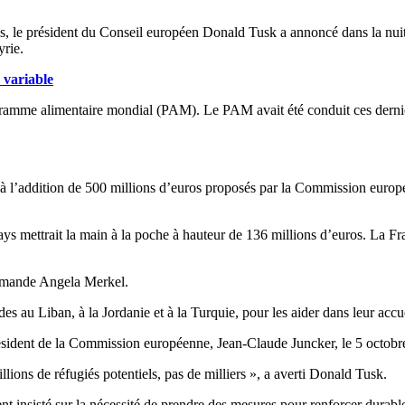
s, le président du Conseil européen Donald Tusk a annoncé dans la nuit
yrie.
e variable
amme alimentaire mondial (PAM). Le PAM avait été conduit ces dernier
à l’addition de 500 millions d’euros proposés par la Commission europ
mettrait la main à la poche à hauteur de 136 millions d’euros. La Fran
allemande Angela Merkel.
 au Liban, à la Jordanie et à la Turquie, pour les aider dans leur accuei
résident de la Commission européenne, Jean-Claude Juncker, le 5 octobre
llions de réfugiés potentiels, pas de milliers », a averti Donald Tusk.
nt insisté sur la nécessité de prendre des mesures pour renforcer durabl