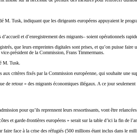
plaidé M. Tusk, indiquant que les dirigeants européens appuyaient le pro
’accueil et d’enregistrement des migrants– soient opérationnels rapide
strés, que leurs empreintes digitales sont prises, et qu’on puisse faire 
le vice-président de la Commission, Frans Timmermans.
ré M. Tusk.
 pas aux critères fixés par la Commission européenne, qui souhaite une 
tique de retour » des migrants économiques illégaux. A ce jour seuleme
mission pour qu’ils reprennent leurs ressortissants, vont être relancées
es et garde-frontières européens » serait sur la table d’ici la fin de l’a
 faire face à la crise des réfugiés (500 millions étant inclus dans le m