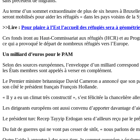
sans précédent de migrants.
Au terme d’un sommet extraordinaire de plus de six heures à Bruxelle
seront mobilisés pour aider les réfugiés » dans les pays voisins de la S
>>Lire :
Pour plaire à l’Est l’accueil des réfugiés sera à géométri
Ces fonds iront au Haut-Commissariat aux réfugiés (HCR) et au Progr
ce qui a provoqué le départ de nombreux réfugiés vers l’Europe.
Un milliard d’euros pour le PAM
Selon des sources européennes, l’enveloppe d’un milliard correspond 
les États membres sont appelés à verser en complément.
Le Premier ministre britannique David Cameron a annoncé que son pays 
son côté le président français François Hollande.
« Il y a eu un climat très constructif », s’est félicitée la chancelière 
Les dirigeants européens ont aussi convenu d’apporter davantage d’aides
Le président turc Recep Tayyip Erdogan sera d’ailleurs reçu par le p
Du fait de guerres qui ne vont pas cesser de sitôt, « nous parlons de mi
Outre l’aide à apporter à des pays tiers, le sommet européen a égaleme