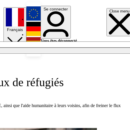
Se connecter
Close menu
English
Français
Deutsch
Vous êtes déconnecté.
Se connecter
Español
Lumières éteintes
ux de réfugiés
ainsi que l'aide humanitaire à leurs voisins, afin de freiner le flux