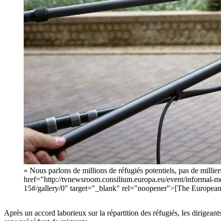
« Nous parlons de millions de réfugiés potentiels, pas de milli
href="http://tvnewsroom.consilium.europa.eu/event/informal-m
15#/gallery/0" target="_blank" rel="noopener">[The Europea
Après un accord laborieux sur la répartition des réfugiés, les dirigeant