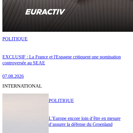
POLITIQUE
EXCLUSIF : La France et l'Espagne critiquent une nomination
controversée au SEAE
07.08.2026
INTERNATIONAL
POLITIQUE
L’Europe encore loin d’être en mesure
d’assurer la défense du Groenland