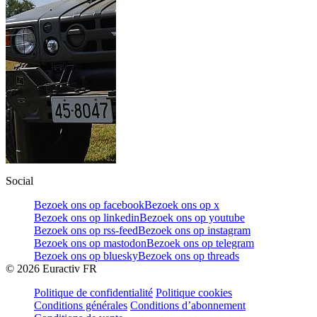
Social
Bezoek ons op facebook
Bezoek ons op x
Bezoek ons op linkedin
Bezoek ons op youtube
Bezoek ons op rss-feed
Bezoek ons op instagram
Bezoek ons op mastodon
Bezoek ons op telegram
Bezoek ons op bluesky
Bezoek ons op threads
©
2026
Euractiv FR
Politique de confidentialité
Politique cookies
Conditions générales
Conditions d’abonnement