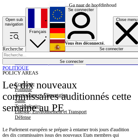
Ga naar de hoofdinhoud
Se connecter
Open sub
Close menu
English
navigation
Français
Deutsch
Vous êtes déconnecté.
Recherche
Se connecter
Español
Lumières éteintes
Se connecter
Rapporteur
Politique
Économie
Newsletters
Evénements
Em
POLITIQUE
POLICY AREAS
Les dix nouveaux
Economie
Politique
commissaires auditionnés cette
Agriculture et Alimentation
Santé
semaine au PE
Technologies
Energie, Environnement et Transport
Défense
Le Parlement européen se prépare à entamer trois jours d'audition
des dix commissaires issus des nouveaux Etats membres qui