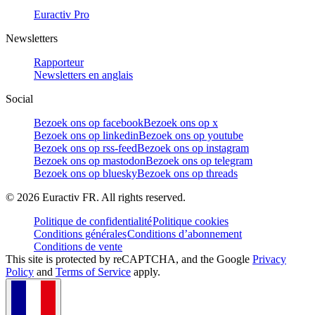
Euractiv Pro
Newsletters
Rapporteur
Newsletters en anglais
Social
Bezoek ons op facebook
Bezoek ons op x
Bezoek ons op linkedin
Bezoek ons op youtube
Bezoek ons op rss-feed
Bezoek ons op instagram
Bezoek ons op mastodon
Bezoek ons op telegram
Bezoek ons op bluesky
Bezoek ons op threads
©
2026
Euractiv FR. All rights reserved.
Politique de confidentialité
Politique cookies
Conditions générales
Conditions d’abonnement
Conditions de vente
This site is protected by reCAPTCHA, and the Google
Privacy
Policy
and
Terms of Service
apply.