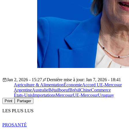
Jan 2, 2026 - 15:27
Dernière mise à jour: Jan 7, 2026 - 18:41
Agriculture & Alimentation
Économie
Accord UE-Mercosur
Argentine
Australie
Bétail
boeuf
Brésil
Chine
Commerce
États-Unis
Importations
Mercosur
UE-Mercosur
Uruguay
Print
Partager
LES PLUS LUS
PRO
SANTÉ