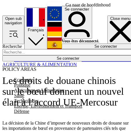
Ga naar de hoofdinhoud
Se connecter
Open sub
Close menu
English
navigation
Français
Deutsch
Vous êtes déconnecté.
Recherche
Se connecter
Español
Lumières éteintes
Se connecter
Rapporteur
Politique
Économie
Newsletters
Evénements
Em
AGRICULTURE & ALIMENTATION
POLICY AREAS
Les droits de douane chinois
Economie
Politique
sur le bœuf donnent un nouvel
Agriculture et Alimentation
Santé
élan à l’accord UE-Mercosur
Technologies
Energie, Environnement et Transport
Défense
La décision de la Chine d’imposer de nouveaux droits de douane sur
les importations de bœuf en provenance de partenaires clés tels que