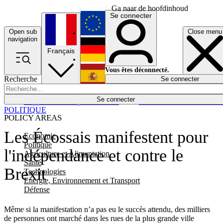
Ga naar de hoofdinhoud
Se connecter
Open sub
Close menu
English
navigation
Français
Deutsch
Vous êtes déconnecté.
Recherche
Se connecter
Español
Lumières éteintes
Se connecter
Rapporteur
Politique
Économie
Newsletters
Evénements
Em
POLITIQUE
POLICY AREAS
Les Écossais manifestent pour
Economie
Politique
l'indépendance et contre le
Agriculture et Alimentation
Santé
Brexit
Technologies
Energie, Environnement et Transport
Défense
Même si la manifestation n’a pas eu le succès attendu, des milliers
de personnes ont marché dans les rues de la plus grande ville