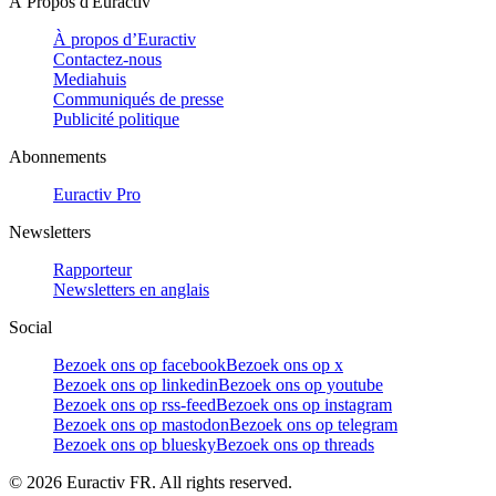
À Propos d'Euractiv
À propos d’Euractiv
Contactez-nous
Mediahuis
Communiqués de presse
Publicité politique
Abonnements
Euractiv Pro
Newsletters
Rapporteur
Newsletters en anglais
Social
Bezoek ons op facebook
Bezoek ons op x
Bezoek ons op linkedin
Bezoek ons op youtube
Bezoek ons op rss-feed
Bezoek ons op instagram
Bezoek ons op mastodon
Bezoek ons op telegram
Bezoek ons op bluesky
Bezoek ons op threads
©
2026
Euractiv FR. All rights reserved.