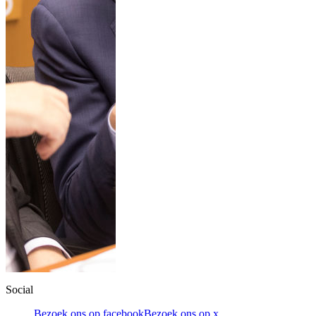
Social
Bezoek ons op facebook
Bezoek ons op x