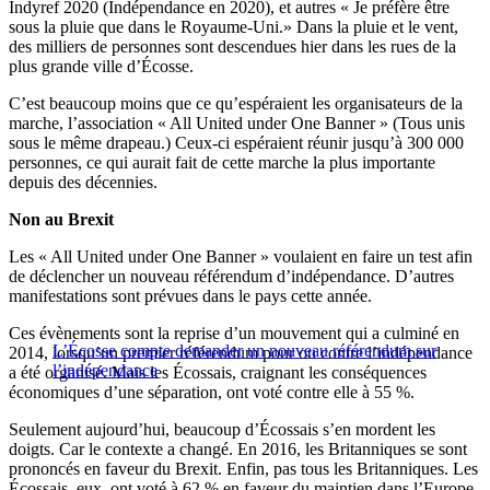
Indyref 2020 (Indépendance en 2020), et autres « Je préfère être
sous la pluie que dans le Royaume-Uni.» Dans la pluie et le vent,
des milliers de personnes sont descendues hier dans les rues de la
plus grande ville d’Écosse.
C’est beaucoup moins que ce qu’espéraient les organisateurs de la
marche, l’association « All United under One Banner » (Tous unis
sous le même drapeau.) Ceux-ci espéraient réunir jusqu’à 300 000
personnes, ce qui aurait fait de cette marche la plus importante
depuis des décennies.
Non au Brexit
Les « All United under One Banner » voulaient en faire un test afin
de déclencher un nouveau référendum d’indépendance. D’autres
manifestations sont prévues dans le pays cette année.
Ces évènements sont la reprise d’un mouvement qui a culminé en
L’Écosse compte demander un nouveau référendum sur
2014, lorsqu’un premier référendum pour ou contre l’indépendance
l’indépendance
a été organisé. Mais les Écossais, craignant les conséquences
économiques d’une séparation, ont voté contre elle à 55 %.
Seulement aujourd’hui, beaucoup d’Écossais s’en mordent les
doigts. Car le contexte a changé. En 2016, les Britanniques se sont
prononcés en faveur du Brexit. Enfin, pas tous les Britanniques. Les
Écossais, eux, ont voté à 62 % en faveur du maintien dans l’Europe.