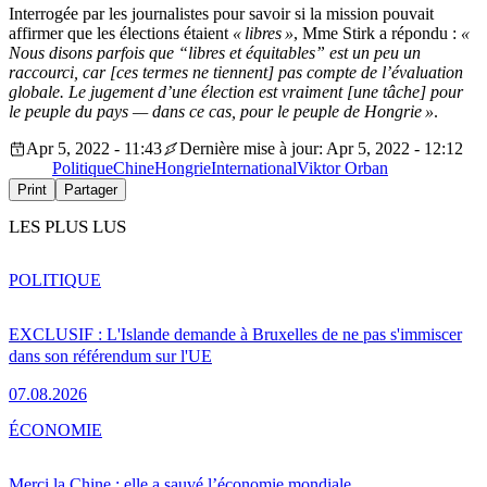
Interrogée par les journalistes pour savoir si la mission pouvait
affirmer que les élections étaient
« libres »
, Mme Stirk a répondu :
«
Nous disons parfois que “libres et équitables” est un peu un
raccourci, car [ces termes ne tiennent] pas compte de l’évaluation
globale. Le jugement d’une élection est vraiment [une tâche] pour
le peuple du pays — dans ce cas, pour le peuple de Hongrie »
.
Apr 5, 2022 - 11:43
Dernière mise à jour: Apr 5, 2022 - 12:12
Politique
Chine
Hongrie
International
Viktor Orban
Print
Partager
LES PLUS LUS
POLITIQUE
EXCLUSIF : L'Islande demande à Bruxelles de ne pas s'immiscer
dans son référendum sur l'UE
07.08.2026
ÉCONOMIE
Merci la Chine : elle a sauvé l’économie mondiale