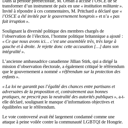
Dans la période préélectorale, M. Orbán a accusé l’OSCE de se
transformer d’un instrument de paix en une
« institution militante »
.
Invité à répondre à ces commentaires, M. Pritchard a déclaré que
«
l’OSCE a été invitée par le gouvernement hongrois »
et n’a
« pas
fait irruption »
.
Soulignant la diversité politique des membres chargés de
l’observation de l’élection, l’homme politique britannique a ajouté :
« Ce que nous avons ici… c’est une assemblée très, très large à
gauche et à droite. Je rejette donc cette accusation […] dans son
intégralité »
.
L’ancienne ambassadrice canadienne Jillian Stirk, qui a dirigé la
mission d’observation électorale, a également critiqué le référendum
que le gouvernement a nommé
« référendum sur la protection des
enfants »
.
« La loi ne garantit pas l’égalité des chances entre partisans et
adversaires de la proposition et, contrairement aux bonnes
pratiques, ne prescrit pas la neutralité des autorités publiques »
, a-t-
elle déclaré, soulignant le manque d’informations objectives et
équilibrées sur le référendum.
Le vote controversé avait été largement condamné comme une
attaque à peine voilée contre la communauté LGBTQI de Hongrie.