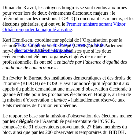
Dimanche 3 avril, les citoyens hongrois se sont rendus aux urnes
pour voter lors de deux événements électoraux majeurs : le
référendum sur les questions LGBTQI concernant les mineurs, et les
élections générales, qui ont vu le
Premier ministre sortant Viktor
Orbán remporter la majorité absolue
.
Kari Henriksen, coordinateur spécial de l’Organisation pour la
Viktor Orbán se vante de son écrasante victoire
sécurité et la coopération en Europe (OSCE) pour le Parlement
électorale auprès de Bruxelles
norvégien, a confié lundi aux journalistes que si les deux
événements ont été bien organisés et gérés de manière
professionnelle, ils ont été
« entachés par l’absence d’égalité des
conditions de concurrence »
.
En février, le Bureau des institutions démocratiques et des droits de
l’homme (BIDDH) de l’OSCE avait annoncé qu’il répondrait aux
appels du public demandant une mission d’observation électorale à
grande échelle pour les prochaines élections en Hongrie, au lieu de
la mission d’observation
« limitée »
habituellement réservée aux
États membres de l’Union européenne.
Le rapport se base sur la mission d’observation des élections menée
par les délégués de l’Assemblée parlementaire de l’OSCE,
composée de 91 observateurs provenant de 27 États membres du
bloc, ainsi que par les 200 observateurs temporaires du BIDDH.