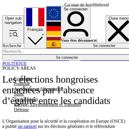
Ga naar de hoofdinhoud
Se connecter
Open sub
Close menu
English
navigation
Français
Deutsch
Vous êtes déconnecté.
Recherche
Se connecter
Español
Lumières éteintes
Se connecter
Rapporteur
Politique
Économie
Newsletters
Evénements
Em
POLITIQUE
POLICY AREAS
Les élections hongroises
Economie
Politique
entachées par l’absence
Agriculture et Alimentation
Santé
d’égalité entre les candidats
Technologies
Energie, Environnement et Transport
Défense
L'Organisation pour la sécurité et la coopération en Europe (OSCE)
a publié
un rapport
sur les élections générales et le référendum