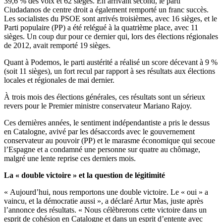
39,6 % des voix et 62 sièges. En arrivant second, le parti
Ciudadanos de centre droit a également remporté un franc succès.
Les socialistes du PSOE sont arrivés troisièmes, avec 16 sièges, et le
Parti populaire (PP) a été relégué à la quatrième place, avec 11
sièges. Un coup dur pour ce dernier qui, lors des élections régionales
de 2012, avait remporté 19 sièges.
Quant à Podemos, le parti austérité a réalisé un score décevant à 9 %
(soit 11 sièges), un fort recul par rapport à ses résultats aux élections
locales et régionales de mai dernier.
À trois mois des élections générales, ces résultats sont un sérieux
revers pour le Premier ministre conservateur Mariano Rajoy.
Ces dernières années, le sentiment indépendantiste a pris le dessus
en Catalogne, avivé par les désaccords avec le gouvernement
conservateur au pouvoir (PP) et le marasme économique qui secoue
l’Espagne et a condamné une personne sur quatre au chômage,
malgré une lente reprise ces derniers mois.
La « double victoire » et la question de légitimité
« Aujourd’hui, nous remportons une double victoire. Le « oui » a
vaincu, et la démocratie aussi », a déclaré Artur Mas, juste après
l’annonce des résultats. « Nous célèbrerons cette victoire dans un
esprit de cohésion en Catalogne et dans un esprit d’entente avec