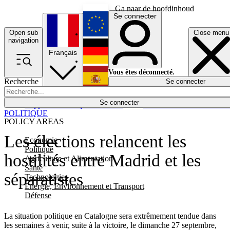
Ga naar de hoofdinhoud
Se connecter
Open sub
Close menu
English
navigation
Français
Deutsch
Vous êtes déconnecté.
Recherche
Se connecter
Español
Lumières éteintes
Se connecter
Rapporteur
Politique
Économie
Newsletters
Evénements
Em
POLITIQUE
POLICY AREAS
Les élections relancent les
Economie
Politique
hostilités entre Madrid et les
Agriculture et Alimentation
Santé
séparatistes
Technologies
Energie, Environnement et Transport
Défense
La situation politique en Catalogne sera extrêmement tendue dans
les semaines à venir, suite à la victoire, le dimanche 27 septembre,