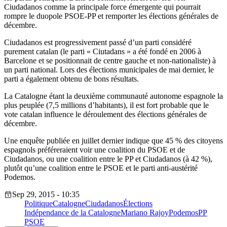
Ciudadanos comme la principale force émergente qui pourrait
rompre le duopole PSOE-PP et remporter les élections générales de
décembre.
Ciudadanos est progressivement passé d’un parti considéré
purement catalan (le parti « Ciutadans » a été fondé en 2006 à
Barcelone et se positionnait de centre gauche et non-nationaliste) à
un parti national. Lors des élections municipales de mai dernier, le
parti a également obtenu de bons résultats.
La Catalogne étant la deuxième communauté autonome espagnole la
plus peuplée (7,5 millions d’habitants), il est fort probable que le
vote catalan influence le déroulement des élections générales de
décembre.
Une enquête publiée en juillet dernier indique que 45 % des citoyens
espagnols préféreraient voir une coalition du PSOE et de
Ciudadanos, ou une coalition entre le PP et Ciudadanos (à 42 %),
plutôt qu’une coalition entre le PSOE et le parti anti-austérité
Podemos.
Sep 29, 2015 - 10:35
Politique
Catalogne
Ciudadanos
Élections
Indépendance de la Catalogne
Mariano Rajoy
Podemos
PP
PSOE