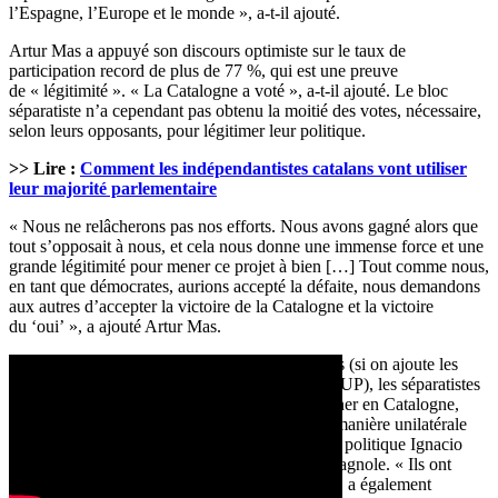
l’Espagne, l’Europe et le monde », a-t-il ajouté.
Artur Mas a appuyé son discours optimiste sur le taux de
participation record de plus de 77 %, qui est une preuve
de « légitimité ». « La Catalogne a voté », a-t-il ajouté. Le bloc
séparatiste n’a cependant pas obtenu la moitié des votes, nécessaire,
selon leurs opposants, pour légitimer leur politique.
>> Lire :
Comment les indépendantistes catalans vont utiliser
leur majorité parlementaire
« Nous ne relâcherons pas nos efforts. Nous avons gagné alors que
tout s’opposait à nous, et cela nous donne une immense force et une
grande légitimité pour mener ce projet à bien […] Tout comme nous,
en tant que démocrates, aurions accepté la défaite, nous demandons
aux autres d’accepter la victoire de la Catalogne et la victoire
du ‘oui’ », a ajouté Artur Mas.
Avec 47,8 % des votes et une majorité de sièges (si on ajoute les
députés de Candidature d’unité populaire, ou CUP), les séparatistes
catalans « ont en effet gagné le droit de gouverner en Catalogne,
mais pas le droit de déclaré l’indépendance de manière unilatérale
comme ils le souhaitaient », a affirmé l’analyste politique Ignacio
Escolar dimanche après-midi à la télévision espagnole. « Ils ont
remporté les élections mais pas le référendum », a également