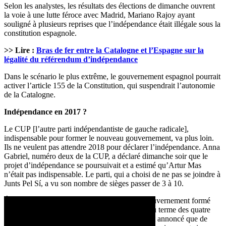
Selon les analystes, les résultats des élections de dimanche ouvrent
la voie à une lutte féroce avec Madrid, Mariano Rajoy ayant
souligné à plusieurs reprises que l’indépendance était illégale sous la
constitution espagnole.
>> Lire :
Bras de fer entre la Catalogne et l’Espagne sur la
légalité du référendum d’indépendance
Dans le scénario le plus extrême, le gouvernement espagnol pourrait
activer l’article 155 de la Constitution, qui suspendrait l’autonomie
de la Catalogne.
Indépendance en 2017 ?
Le CUP [l’autre parti indépendantiste de gauche radicale],
indispensable pour former le nouveau gouvernement, va plus loin.
Ils ne veulent pas attendre 2018 pour déclarer l’indépendance. Anna
Gabriel, numéro deux de la CUP, a déclaré dimanche soir que le
projet d’indépendance se poursuivait et a estimé qu’Artur Mas
n’était pas indispensable. Le parti, qui a choisi de ne pas se joindre à
Junts Pel Sí, a vu son nombre de sièges passer de 3 à 10.
Étant donné la complexité de la situation, le gouvernement formé
par le bloc séparatiste n’ira probablement pas au terme des quatre
ans de mandat. Les partis pro-indépendance ont annoncé que de