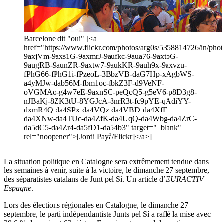
Barcelone dit "oui" [<a
href="https://www.flickr.com/photos/arg0s/5358814726/in/photo
9axjVm-9axs1G-9axmrJ-9aufkc-9aua76-9axtbG-
9augRB-9aunZR-9axtw7-9aukKR-9auh9x-9axvzu-
fPhG66-fPhG1i-fPzeoL-3BbzVB-daG7Hp-xAgbWS-
a4yMJw-dab56M-fbm1oc-fbkZ3F-d9VeNF-
oVGMAo-g4w7eE-9axnSC-peQcQ5-g5eV6-p8D3g8-
nJBaKj-8ZK3tU-8YGJcA-8nrR3t-fc9pYE-qAdiYY-
dxmR4Q-da4SPx-da4VQz-da4VBD-da4XfE-
da4XNw-da4TUc-da4ZfK-da4UqQ-da4Wbg-da4ZrC-
da5dC5-da4Zr4-da5fD1-da54b3" target="_blank"
rel="noopener">[Jordi Payà/Flickr]</a>]
La situation politique en Catalogne sera extrêmement tendue dans
les semaines à venir, suite à la victoire, le dimanche 27 septembre,
des séparatistes catalans de Junt pel Sì. Un article d’
EURACTIV
Espagne
.
Lors des élections régionales en Catalogne, le dimanche 27
septembre, le parti indépendantiste Junts pel Sí a raflé la mise avec