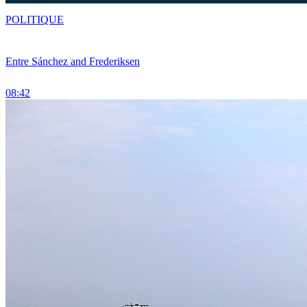
POLITIQUE
Entre Sánchez and Frederiksen
08:42