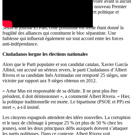
nouvelles élections se tiendraient dans 18 mois, voire avant si aucun
accord de coalition n’est conclu pour soutenir le nouveau Premier
ministre catalan, Fermín Bocos, a rappelé l’expert politique et
journaliste sur TVE.
Selon le journal El Pais, cette possibilité est réelle étant donné la
fragilité des alliances qui constituent le bloc séparatiste. Une
faiblesse qui influerait également sur tout accord entre les forces
anti-indépendance.
Ciudadanos lorgne les élections nationales
Alors que le Parti populaire et son candidat catalan, Xavier García
Albiol, ont accusé un sérieux revers, le parti Ciudadanos d’Albert
Rivera et sa candidate Inés Arrimadas ont remporté 25 sièges, une
victoire par rapport aux 9 sièges obtenus en 2012.
« Artur Mas est responsable de sa défaite. Il ne peut plus être
président, il doit démissionner », a commenté Albert Rivera. « Hier,
la politique traditionnelle est morte. Le bipartisme (PSOE et PP) est
mort », a-t-il insisté.
Les citoyens espagnols attendent des idées nouvelles. La corruption
et le taux de chômage à presque 25 % (et plus de 50 % chez les
jeunes), sont les deux principaux défis auxquels doivent s’attaquer
les partis politiques. Dans ce contexte, Albert Rivera voit