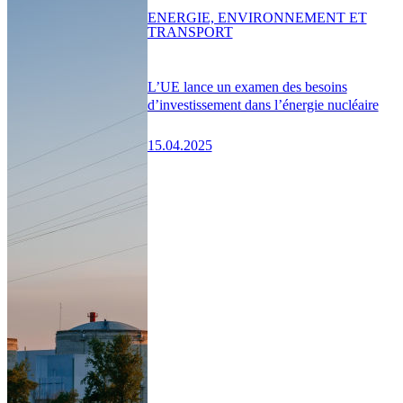
ENERGIE, ENVIRONNEMENT ET
TRANSPORT
L’UE lance un examen des besoins
d’investissement dans l’énergie nucléaire
15.04.2025