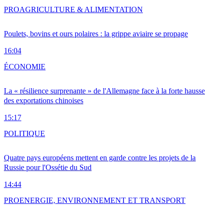
PRO
AGRICULTURE & ALIMENTATION
Poulets, bovins et ours polaires : la grippe aviaire se propage
16:04
ÉCONOMIE
La « résilience surprenante » de l'Allemagne face à la forte hausse
des exportations chinoises
15:17
POLITIQUE
Quatre pays européens mettent en garde contre les projets de la
Russie pour l'Ossétie du Sud
14:44
PRO
ENERGIE, ENVIRONNEMENT ET TRANSPORT