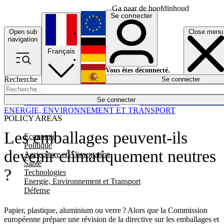
Ga naar de hoofdinhoud
Se connecter
Open sub
Close menu
English
navigation
Français
Deutsch
Vous êtes déconnecté.
Recherche
Se connecter
Español
Lumières éteintes
Se connecter
Rapporteur
Politique
Économie
Newsletters
Evénements
Em
ENERGIE, ENVIRONNEMENT ET TRANSPORT
POLICY AREAS
Les emballages peuvent-ils
Economie
Politique
devenir climatiquement neutres
Agriculture et Alimentation
Santé
?
Technologies
Energie, Environnement et Transport
Défense
Papier, plastique, aluminium ou verre ? Alors que la Commission
européenne prépare une révision de la directive sur les emballages et