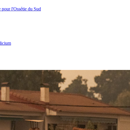
e pour l'Ossétie du Sud
licium