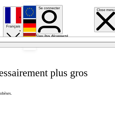
Se connecter
Close menu
English
Français
Deutsch
Vous êtes déconnecté.
Se connecter
Español
Lumières éteintes
cessairement plus gros
 obèses.