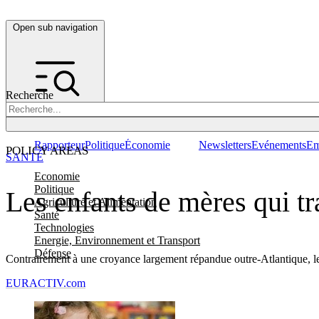
Open sub navigation
Recherche
Rapporteur
Politique
Économie
Newsletters
Evénements
Em
POLICY AREAS
SANTÉ
Economie
Politique
Les enfants de mères qui tr
Agriculture et Alimentation
Santé
Technologies
Energie, Environnement et Transport
Défense
Contrairement à une croyance largement répandue outre-Atlantique, les
EURACTIV.com