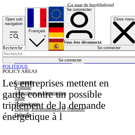
Ga naar de hoofdinhoud
Se connecter
Open sub
Close menu
English
navigation
Français
Deutsch
Vous êtes déconnecté.
Recherche
Se connecter
Español
Lumières éteintes
Se connecter
Rapporteur
Politique
Économie
Newsletters
Evénements
Em
POLITIQUE
POLICY AREAS
Les entreprises mettent en
Economie
Politique
garde contre un possible
Agriculture et Alimentation
Santé
triplement de la demande
Technologies
Energie, Environnement et Transport
énergétique à l
Défense