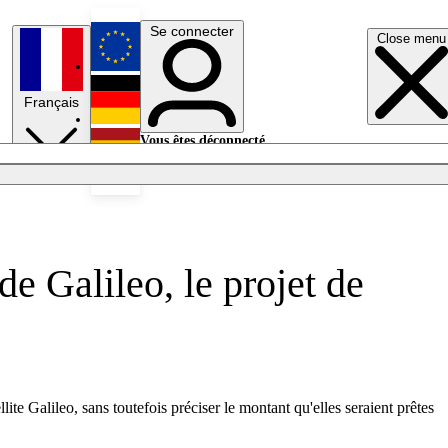
Se connecter
Close menu
English
Français
Deutsch
Vous êtes déconnecté.
Se connecter
Español
Lumières éteintes
e Galileo, le projet de
te Galileo, sans toutefois préciser le montant qu'elles seraient prêtes