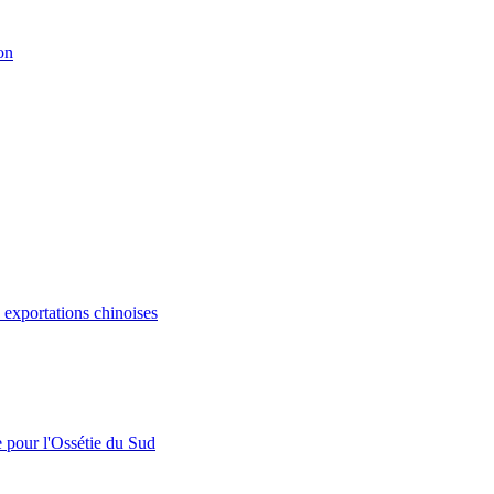
on
s exportations chinoises
e pour l'Ossétie du Sud