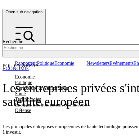
Open sub navigation
Recherche
Rapporteur
Politique
Économie
Newsletters
Evénements
Em
POLICY AREAS
ÉCONOMIE
Economie
Politique
Les entreprises privées s'i
Agriculture et Alimentation
Santé
satellite européen
Technologies
Energie, Environnement et Transport
Défense
Les principales entreprises européennes de haute technologie poussent l
à investir.