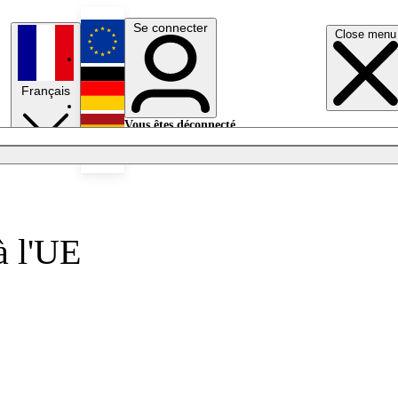
Se connecter
Close menu
English
Français
Deutsch
Vous êtes déconnecté.
Se connecter
Español
Lumières éteintes
à l'UE