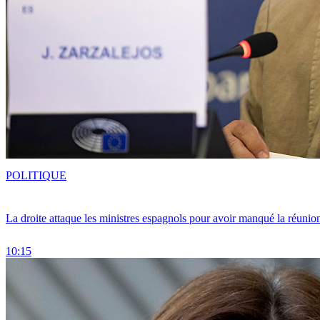
POLITIQUE
La droite attaque les ministres espagnols pour avoir manqué la réunio
10:15