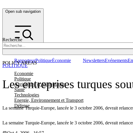
Open sub navigation
Recherche
Rapporteur
Politique
Économie
Newsletters
Evénements
Em
POLICY AREAS
POLITIQUE
Economie
Politique
Les entreprises turques sou
Agriculture et Alimentation
Santé
Technologies
Energie, Environnement et Transport
Défense
La semaine Turquie-Europe, lancée le 3 octobre 2006, devrait relancer
La semaine Turquie-Europe, lancée le 3 octobre 2006, devrait relancer
Oct 4, 2006 - 16:57