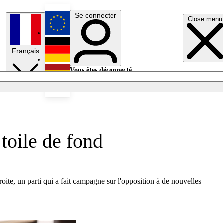
Se connecter
Close menu
English
Français
Deutsch
Vous êtes déconnecté.
Se connecter
Español
Lumières éteintes
toile de fond
oite, un parti qui a fait campagne sur l'opposition à de nouvelles