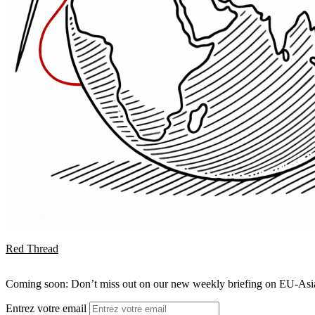
Red Thread
Coming soon: Don’t miss out on our new weekly briefing on EU-Asia 
Entrez votre email