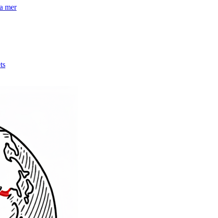
la mer
ts