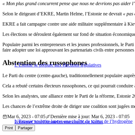
« Mon plus grand concurrent pense que nous ne devrions pas aider l’
Selon le dirigeant d’EKRE, Martin Helme, l’Estonie ne devrait
« pas 
EKRE a fait campagne contre une aide militaire supplémentaire à Kiev 
Les élections se déroulent également sur fond de situation économique d
Populaire parmi les entrepreneurs et les jeunes professionnels, le Parti
faire adopter une loi approuvant les partenariats civils entre personn
Abstention des russophones
L’Estonie se prépare aux élections législatives
Le Parti du centre (centre-gauche), traditionnellement populaire auprè
Cela a rebuté certains électeurs russophones, ce qui pourrait conduire 
Selon les analystes, une alliance entre le Parti de la réforme, Estonie
Les chances de l’extrême droite de diriger une coalition sont jugées m
Mar 6, 2023 - 07:05
Dernière mise à jour: Mar 6, 2023 - 07:05
L’Estonie souhaite lancer une chaîne de valeur de l’hydrogène
Politique
Chine
Estonie
International
Kaja Kallas
Print
Partager