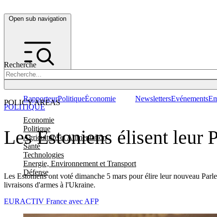
Open sub navigation
Recherche
Rapporteur
Politique
Économie
Newsletters
Evénements
Em
POLICY AREAS
POLITIQUE
Economie
Politique
Les Estoniens élisent leur 
Agriculture et Alimentation
Santé
Technologies
Energie, Environnement et Transport
Défense
Les Estoniens ont voté dimanche 5 mars pour élire leur nouveau Parleme
livraisons d'armes à l'Ukraine.
EURACTIV France avec AFP