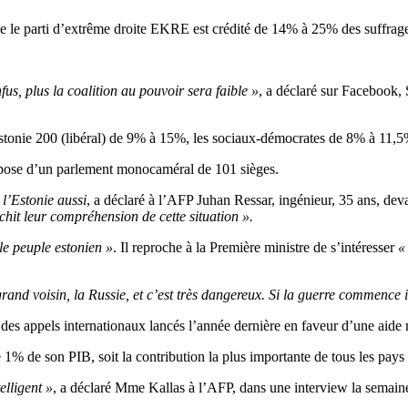
ue le parti d’extrême droite EKRE est crédité de 14% à 25% des suffrag
fus, plus la coalition au pouvoir sera faible »
, a déclaré sur Facebook,
 Estonie 200 (libéral) de 9% à 15%, les sociaux-démocrates de 8% à 11,5
ispose d’un parlement monocaméral de 101 sièges.
 l’Estonie aussi
, a déclaré à l’AFP Juhan Ressar, ingénieur, 35 ans, de
chit leur compréhension de cette situation ».
le peuple estonien »
. Il reproche à la Première ministre de s’intéresser
«
and voisin, la Russie, et c’est très dangereux. Si la guerre commence i
s appels internationaux lancés l’année dernière en faveur d’une aide mi
 1% de son PIB, soit la contribution la plus importante de tous les pays 
elligent »
, a déclaré Mme Kallas à l’AFP, dans une interview la semaine