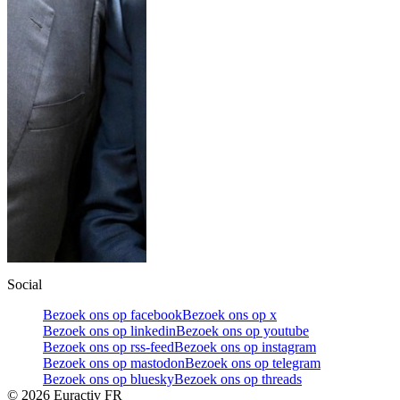
Social
Bezoek ons op facebook
Bezoek ons op x
Bezoek ons op linkedin
Bezoek ons op youtube
Bezoek ons op rss-feed
Bezoek ons op instagram
Bezoek ons op mastodon
Bezoek ons op telegram
Bezoek ons op bluesky
Bezoek ons op threads
©
2026
Euractiv FR