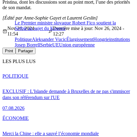
Pristina, dont les discussions sont au point mort, l’une des priorités
de son mandat.
[Édité par Anne-Sophie Gayet et Laurent Geslin]
Le Premier ministre slovaque Robert Fico soutient la
Nov 26, 2024 -
Serbie au sujet du Kosovo
Dernière mise à jour: Nov 26, 2024 -
11:54
12:27
Politique
Aleksander Vucic
Élargissement
Hongrie
institutions
Josep Borrell
Serbie
UE
Union européenne
Print
Partager
LES PLUS LUS
POLITIQUE
EXCLUSIF : L'Islande demande à Bruxelles de ne pas s'immiscer
dans son référendum sur l'UE
07.08.2026
ÉCONOMIE
Merci la Chine : elle a sauvé l’économie mondiale