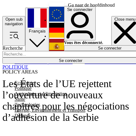
Ga naar de hoofdinhoud
Se connecter
Open sub
Close menu
English
navigation
Français
Deutsch
Vous êtes déconnecté.
Recherche
Se connecter
Español
Lumières éteintes
Se connecter
Rapporteur
Politique
Économie
Newsletters
Evénements
Em
POLITIQUE
POLICY AREAS
Les États de l’UE rejettent
Economie
Politique
l’ouverture de nouveaux
Agriculture et Alimentation
Santé
chapitres pour les négociations
Technologies
Energie, Environnement et Transport
d’adhésion de la Serbie
Défense