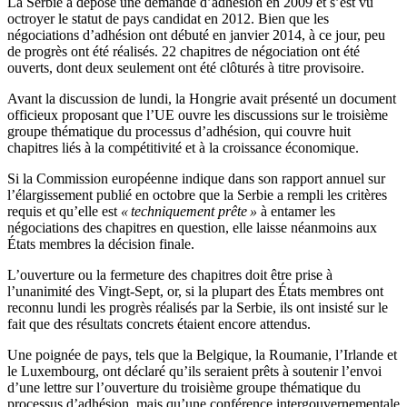
La Serbie a déposé une demande d’adhésion en 2009 et s’est vu
octroyer le statut de pays candidat en 2012. Bien que les
négociations d’adhésion ont débuté en janvier 2014, à ce jour, peu
de progrès ont été réalisés. 22 chapitres de négociation ont été
ouverts, dont deux seulement ont été clôturés à titre provisoire.
Avant la discussion de lundi, la Hongrie avait présenté un document
officieux proposant que l’UE ouvre les discussions sur le troisième
groupe thématique du processus d’adhésion, qui couvre huit
chapitres liés à la compétitivité et à la croissance économique.
Si la Commission européenne indique dans son rapport annuel sur
l’élargissement publié en octobre que la Serbie a rempli les critères
requis et qu’elle est
« techniquement prête »
à entamer les
négociations des chapitres en question, elle laisse néanmoins aux
États membres la décision finale.
L’ouverture ou la fermeture des chapitres doit être prise à
l’unanimité des Vingt-Sept, or, si la plupart des États membres ont
reconnu lundi les progrès réalisés par la Serbie, ils ont insisté sur le
fait que des résultats concrets étaient encore attendus.
Une poignée de pays, tels que la Belgique, la Roumanie, l’Irlande et
le Luxembourg, ont déclaré qu’ils seraient prêts à soutenir l’envoi
d’une lettre sur l’ouverture du troisième groupe thématique du
processus d’adhésion, mais qu’une conférence intergouvernementale