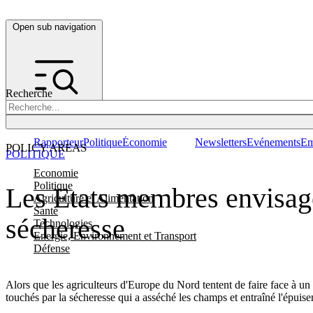
Open sub navigation
Recherche
Rapporteur
Politique
Économie
Newsletters
Evénements
Em
POLICY AREAS
POLITIQUE
Economie
Politique
Les Etats membres envisagen
Agriculture et Alimentation
Santé
sécheresse
Technologies
Energie, Environnement et Transport
Défense
Alors que les agriculteurs d'Europe du Nord tentent de faire face à un 
touchés par la sécheresse qui a asséché les champs et entraîné l'épuis