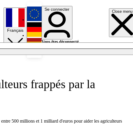
Se connecter
Close menu
English
Français
Deutsch
Vous êtes déconnecté.
Se connecter
Español
Lumières éteintes
teurs frappés par la
entre 500 millions et 1 milliard d'euros pour aider les agriculteurs