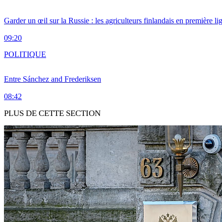
Garder un œil sur la Russie : les agriculteurs finlandais en première li
09:20
POLITIQUE
Entre Sánchez and Frederiksen
08:42
PLUS DE CETTE SECTION