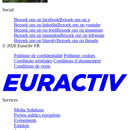
Social
Bezoek ons op facebook
Bezoek ons op x
Bezoek ons op linkedin
Bezoek ons op youtube
Bezoek ons op rss-feed
Bezoek ons op instagram
Bezoek ons op mastodon
Bezoek ons op telegram
Bezoek ons op bluesky
Bezoek ons op threads
©
2026
Euractiv FR
Politique de confidentialité
Politique cookies
Conditions générales
Conditions d’abonnement
Conditions de vente
Services
Media Solutions
Projets publics européens
Evénements
Emplois