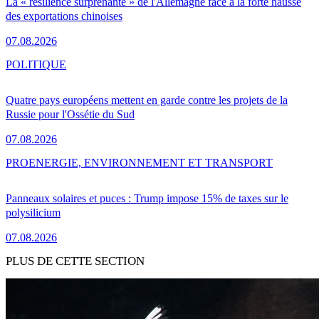
La « résilience surprenante » de l'Allemagne face à la forte hausse
des exportations chinoises
07.08.2026
POLITIQUE
Quatre pays européens mettent en garde contre les projets de la
Russie pour l'Ossétie du Sud
07.08.2026
PRO
ENERGIE, ENVIRONNEMENT ET TRANSPORT
Panneaux solaires et puces : Trump impose 15% de taxes sur le
polysilicium
07.08.2026
PLUS DE CETTE SECTION