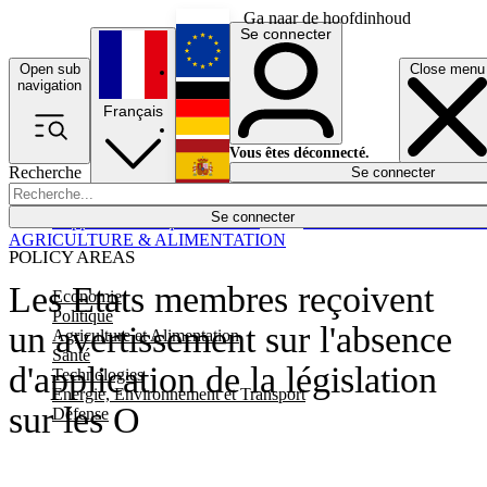
Ga naar de hoofdinhoud
Se connecter
Open sub
Close menu
English
navigation
Français
Deutsch
Vous êtes déconnecté.
Recherche
Se connecter
Español
Lumières éteintes
Se connecter
Rapporteur
Politique
Économie
Newsletters
Evénements
Em
AGRICULTURE & ALIMENTATION
POLICY AREAS
Les Etats membres reçoivent
Economie
Politique
un avertissement sur l'absence
Agriculture et Alimentation
Santé
d'application de la législation
Technologies
Energie, Environnement et Transport
sur les O
Défense