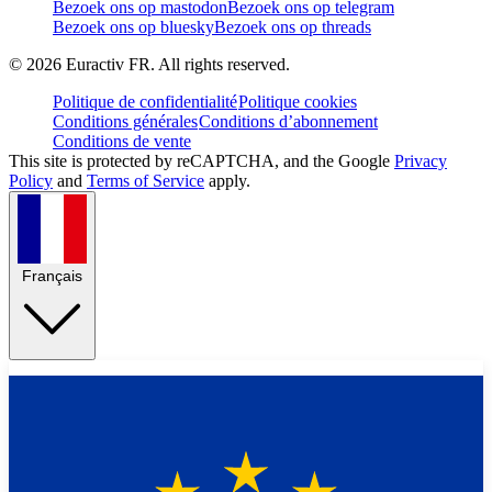
Bezoek ons op mastodon
Bezoek ons op telegram
Bezoek ons op bluesky
Bezoek ons op threads
©
2026
Euractiv FR. All rights reserved.
Politique de confidentialité
Politique cookies
Conditions générales
Conditions d’abonnement
Conditions de vente
This site is protected by reCAPTCHA, and the Google
Privacy
Policy
and
Terms of Service
apply.
Français