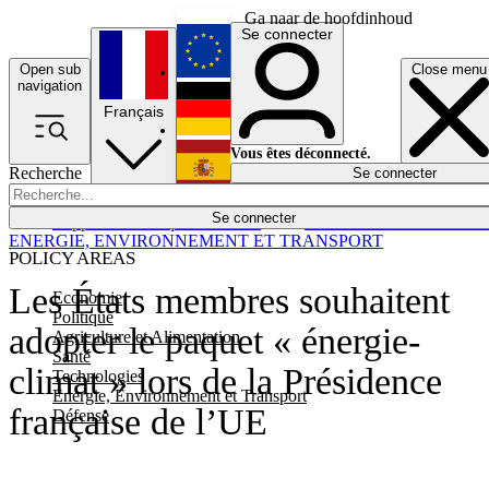
Ga naar de hoofdinhoud
Se connecter
Open sub
Close menu
English
navigation
Français
Deutsch
Vous êtes déconnecté.
Recherche
Se connecter
Español
Lumières éteintes
Se connecter
Rapporteur
Politique
Économie
Newsletters
Evénements
Em
ENERGIE, ENVIRONNEMENT ET TRANSPORT
POLICY AREAS
Les États membres souhaitent
Economie
Politique
adopter le paquet « énergie-
Agriculture et Alimentation
Santé
climat » lors de la Présidence
Technologies
Energie, Environnement et Transport
française de l’UE
Défense