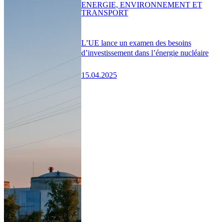
ENERGIE, ENVIRONNEMENT ET
TRANSPORT
L’UE lance un examen des besoins
d’investissement dans l’énergie nucléaire
15.04.2025