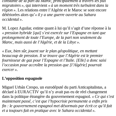
constante de la part du Maroc, principalement à travers les flux
migratoires »
, qui intervient
« à un moment très turbulent dans la
région »
. Les relations entre l’Algérie et le Maroc se sont encore
détériorées alors qu’
« il y a une guerre ouverte au Sahara
occidental »
.
M. Lopez Aguilar, estime quant à lui qu’il s’agit d’une réponse à la
« pression hybride [qui] s’est exercée sur l’Espagne en tant que
prolongement de toute l’Europe, de la part non seulement du
Maroc, mais aussi de l’Algérie, et de la Libye ».
« Eux, bien sûr, jouent sur le plan géopolitique, en mettant
beaucoup de pression. Il se trouve que l’Algérie est le premier
fournisseur de gaz pour l’Espagne et l’Italie. [Elle] a donc saisi
l’occasion pour accroître la pression que [l’Algérie] pourrait
exercer ».
L’opposition espagnole
Miguel Urbán Crespo, un eurodéputé du parti Anticapitalistas, a
déclaré à EURACTIV qu’il n’y avait pas eu de réel changement
dans la politique étrangère du gouvernement espagnol.
« Ce qui s’est
maintenant passé, c’est que l’hypocrisie permanente a enfin pris
fin : le gouvernement espagnol met désormais par écrit ce qu’il fait
et a toujours fait en pratique avec le Sahara occidental ».