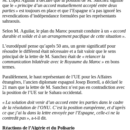
M. López Aguilar a déclaré que la position de M. Sanchez signifie
que le
« principe d’un accord mutuellement accepté entre deux
parties »
est toujours en place et que l’Espagne n’a pas ignoré les
revendications d’indépendance formulées par les représentants
sahraouis.
Selon M. Aguilar, le plan du Maroc pourrait conduire à un
« accord
durable et solide et à un arrangement pacifique de cette situation »
.
L’eurodéputé pense qu’après 50 ans, un geste significatif pour
résoudre le différend était nécessaire et a fait valoir que le sens
principal de la lettre de M. Sanchez était de
« relancer la
communication bilatérale avec le Royaume du Maroc »
en bons
termes.
Parallèlement, le haut représentant de l’UE pour les Affaires
étrangères, l’ancien diplomate espagnol Josep Borrell, a déclaré le
21 mars que la lettre de M. Sanchez n’est pas en contradiction avec
la position de l’UE sur le Sahara occidental.
« La solution doit venir d’un accord entre les parties dans le cadre
de la résolution de l’ONU. C’est la position européenne, et d’après
ce que j’ai lu dans la lettre envoyée par l’Espagne, celle-ci ne la
contredit pas »
, a-t-il dit.
Réactions de l’Algérie et du Polisario