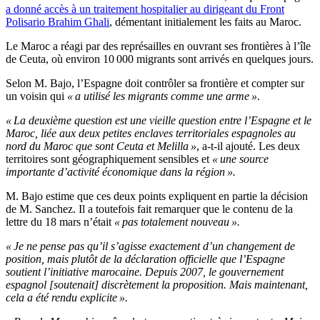
a donné accès à un traitement hospitalier au dirigeant du Front
Polisario Brahim Ghali
, démentant initialement les faits au Maroc.
Le Maroc a réagi par des représailles en ouvrant ses frontières à l’île
de Ceuta, où environ 10 000 migrants sont arrivés en quelques jours.
Selon M. Bajo, l’Espagne doit contrôler sa frontière et compter sur
un voisin qui
« a utilisé les migrants comme une arme »
.
« La deuxième question est une vieille question entre l’Espagne et le
Maroc, liée aux deux petites enclaves territoriales espagnoles au
nord du Maroc que sont Ceuta et Melilla »
, a-t-il ajouté. Les deux
territoires sont géographiquement sensibles et
« une source
importante d’activité économique dans la région ».
M. Bajo estime que ces deux points expliquent en partie la décision
de M. Sanchez. Il a toutefois fait remarquer que le contenu de la
lettre du 18 mars n’était
« pas totalement nouveau ».
« Je ne pense pas qu’il s’agisse exactement d’un changement de
position, mais plutôt de la déclaration officielle que l’Espagne
soutient l’initiative marocaine. Depuis 2007, le gouvernement
espagnol [soutenait] discrètement la proposition. Mais maintenant,
cela a été rendu explicite ».