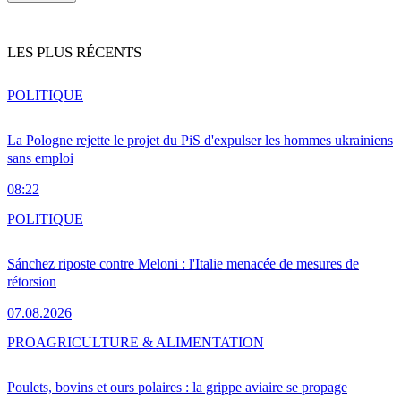
LES PLUS RÉCENTS
POLITIQUE
La Pologne rejette le projet du PiS d'expulser les hommes ukrainiens
sans emploi
08:22
POLITIQUE
Sánchez riposte contre Meloni : l'Italie menacée de mesures de
rétorsion
07.08.2026
PRO
AGRICULTURE & ALIMENTATION
Poulets, bovins et ours polaires : la grippe aviaire se propage