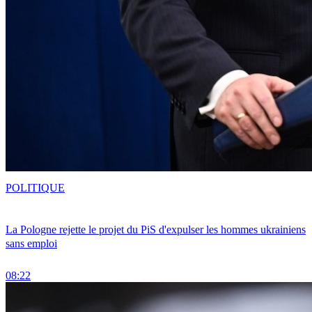
POLITIQUE
La Pologne rejette le projet du PiS d'expulser les hommes ukrainiens
sans emploi
08:22