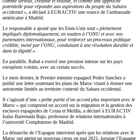
comme sérieux, crédible et réaliste, et comme une approche
potentielle pour répondre aux aspirations du peuple du Sahara
occidental »
, a déclaré à EURACTIV une source de l’ambassade
américaine à Madrid.
Le responsable a ajouté que les Etats-Unis sont
« pleinement
impliqués diplomatiquement, en soutien à l’ONU et avec nos
partenaires internationaux, pour renforcer un processus politique
crédible, mené par l’ONU, conduisant à une résolution durable et
dans la dignité »
.
En parallèle, Rabat a exercé une pression intense sur les pays
européens voisins, avec un certain succès.
Le mois dernier, le Premier ministre espagnol Pedro Sanchez a
publié une lettre soutenant les plans du Maroc visant à donner une
autonomie limitée au territoire contesté du Sahara occidental.
Il s’agissait d’une
« petite partie d’un accord plus important avec le
Maroc »
qui comprend un accord sur la migration et la gestion des
enclaves espagnoles de Ceuta et Melilla, a déclaré à EURACTIV
Isaías Barrenada Bajo, professeur de relations internationales à
l’université Complutense de Madrid.
La démarche de l’Espagne intervient après que les relations avec le
Maroc ont atteint un nouveau creux en mai 2021, lorsque l’Espagne