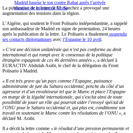
Madrid hausse le ton contre Rabat après l’arrivée
La publication de la lettre de M. Sanchez a provoqué une
massive de migrants à Ceuta
augmentation des tensions dans la région.
L’Algérie, qui soutient le Front Polisario indépendantiste, a rappelé
son ambassadeur de Madrid en signe de protestation, 24 heures
après la publication de la lettre. Le Polisario a finalement
suspendu
ses contacts diplomatiques
avec
l’Espagne le 10 avril
.
« C’est une décision unilatérale qui n’est pas conforme au droit
international et qui rompt avec le consensus de la politique
étrangère espagnole de ces 46 dernières années »
, a déclaré à
EURACTIV Abdulah Arabi, le chef de la délégation du Front
Polisario à Madrid.
« Il est très grave qu’un pays comme l’Espagne, puissance
administrante de jure du Sahara occidental, penche du côté d’un
agresseur et d’un envahisseur tel que le Maroc et place l’Espagne
en marge de la légalité internationale, qui s’exclut ainsi de toute
possibilité de jouer un rôle qui pourrait aider l’envoyé spécial de
l’ONU pour le Sahara occidental et, qui plus est, conditionne son
travail en soutenant le Maroc contre les résolutions de l’ONU »,
a
déclaré M. Arabi.
Il a décrit la lettre comme
« le résultat d’une pression permanente et