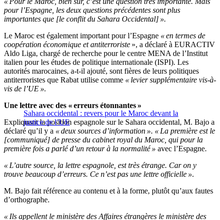
« Pour le Maroc, bien sûr, c’est une question très importante. Mais
pour l’Espagne, les deux questions précédentes sont plus
importantes que [le conflit du Sahara Occidental] ».
Le Maroc est également important pour l’Espagne
« en termes de
coopération économique et antiterroriste
», a déclaré à EURACTIV
Aldo Liga, chargé de recherche pour le centre MENA de l’Institut
italien pour les études de politique internationale (ISPI). Les
autorités marocaines, a-t-il ajouté, sont fières de leurs politiques
antiterroristes que Rabat utilise comme
« levier supplémentaire vis-à-
vis de l’UE ».
Une lettre avec des « erreurs étonnantes »
Sahara occidental : revers pour le Maroc devant la
Expliquant la position espagnole sur le Sahara occidental, M. Bajo a
justice de l’UE
déclaré qu’il y a
« deux sources d’information »
.
« La première est le
[communiqué] de presse du cabinet royal du Maroc, qui pour la
première fois a parlé d’un retour à la normalité »
avec l’Espagne.
« L’autre source, la lettre espagnole, est très étrange. Car on y
trouve beaucoup d’erreurs. Ce n’est pas une lettre officielle »
.
M. Bajo fait référence au contenu et à la forme, plutôt qu’aux fautes
d’orthographe.
« Ils appellent le ministère des Affaires étrangères le ministère des