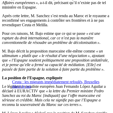
Affaires européennes »
, a-t-il dit, précisant qu’il n’existe pas de tel
ministère en Espagne.
Après cette lettre, M. Sanchez s’est rendu au Maroc et le royaume a
reconfirmé ses engagements à contrôler ses frontières et à ne pas
revendiquer Ceuta et Melilla.
Pour ces raisons, M. Bajo estime que ce qui se passe
« est une
rupture du droit international, car ce n’est pas la manière
conventionnelle de résoudre un problème de décolonisation »
.
M. Bajo décrit la proposition marocaine elle-même comme
« un
ultimatum » plutôt que « le résultat d’une négociation »
, ajoutant
que
« l’Espagne soutient politiquement une proposition unilatérale,
et je pense qu’elle a fermé sa capacité de médiation. [Elle] est
passée de faire partie de la solution à faire partie du problème »
.
La position de l’Espagne, expliquée
Ceuta : les migrants immédiatement refoulés, Bruxelles
Le législateur socialiste européen Juan Fernando López Aguilar a
durcit le ton
déclaré à EURACTIV que
« la lettre du Premier ministre Pedro
Sanchez au roi du Maroc [indiquait] que l’offre marocaine est
sérieuse et crédible. Mais cela ne signifie pas que l’Espagne a
reconnu la souveraineté du Maroc sur ces terres »
.