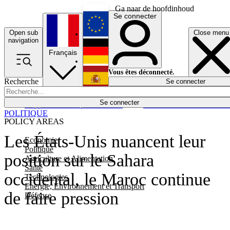
Ga naar de hoofdinhoud
Se connecter
Open sub
Close menu
English
navigation
Français
Deutsch
Vous êtes déconnecté.
Recherche
Se connecter
Español
Lumières éteintes
Se connecter
Rapporteur
Politique
Économie
Newsletters
Evénements
Em
POLITIQUE
POLICY AREAS
Les États-Unis nuancent leur
Economie
Politique
position sur le Sahara
Agriculture et Alimentation
Santé
occidental, le Maroc continue
Technologies
Energie, Environnement et Transport
de faire pression
Défense