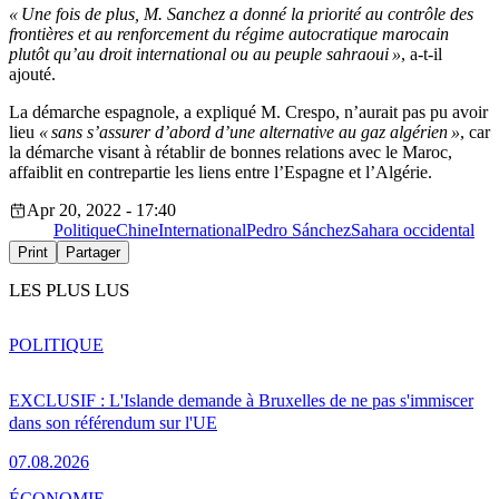
« Une fois de plus, M. Sanchez a donné la priorité au contrôle des
frontières et au renforcement du régime autocratique marocain
plutôt qu’au droit international ou au peuple sahraoui »
, a-t-il
ajouté.
La démarche espagnole, a expliqué M. Crespo, n’aurait pas pu avoir
lieu
« sans s’assurer d’abord d’une alternative au gaz algérien »
, car
la démarche visant à rétablir de bonnes relations avec le Maroc,
affaiblit en contrepartie les liens entre l’Espagne et l’Algérie.
Apr 20, 2022 - 17:40
Politique
Chine
International
Pedro Sánchez
Sahara occidental
Print
Partager
LES PLUS LUS
POLITIQUE
EXCLUSIF : L'Islande demande à Bruxelles de ne pas s'immiscer
dans son référendum sur l'UE
07.08.2026
ÉCONOMIE