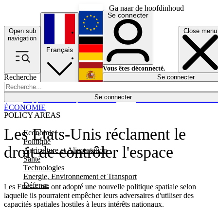
Ga naar de hoofdinhoud
Se connecter
Open sub
Close menu
English
navigation
Français
Deutsch
Vous êtes déconnecté.
Recherche
Se connecter
Español
Lumières éteintes
Se connecter
Rapporteur
Politique
Économie
Newsletters
Evénements
Em
ÉCONOMIE
POLICY AREAS
Les Etats-Unis réclament le
Economie
Politique
droit de contrôler l'espace
Agriculture et Alimentation
Santé
Technologies
Energie, Environnement et Transport
Défense
Les Etats-Unis ont adopté une nouvelle politique spatiale selon
laquelle ils pourraient empêcher leurs adversaires d'utiliser des
capacités spatiales hostiles à leurs intérêts nationaux.