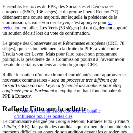
Ensemble, les forces du PPE, des Socialistes et Démocrates
européens (S&D, 136 sièges) et du groupe libéral Renew (77)
détiennent une courte majorité, sur laquelle la présidente de la
Commission, Ursula von der Leyen, s’est appuyée pour
sa
réélection
en juillet. Les Verts (53 sièges) lui ont également apporté
un soutien décisif lors du vote de confirmation.
Le groupe des Conservateurs et Réformistes européens (CRE, 78
sièges), qui se situe nettement à la droite du PPE, a voté contre
Ursula von der Leyen. Mais pour faire passer son programme
politique, la présidente de la Commission pourrait à l’avenir avoir
besoin de certains soutiens au sein du groupe CRE.
Rallier le soutien d’un maximum d’eurodéputés pour approuver les
nouveaux commissaires «
sera un processus très différent que
lorsqu’Ursula von der Leyen a [cherché des soutiens pour être]
confirmée par le Parlement
», explique un haut fonctionnaire du
PPE à Euractiv.
Raffaele Fitto sur la sellette
Mercato à la Commission européenne, bataille
d’influence pour les postes clés
Le commissaire désigné par Giorgia Meloni, Raffaele Fitto (
Fratelli
d’Italia
, CRE), fait partie des candidats qui risquent de connaître des
moments difficiles au cours de son audition devant les eurodéputés.