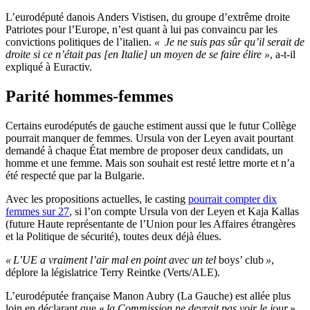
L’eurodéputé danois Anders Vistisen, du groupe d’extrême droite
Patriotes pour l’Europe, n’est quant à lui pas convaincu par les
convictions politiques de l’italien.
« Je ne suis pas sûr qu’il serait de
droite si ce n’était pas [en Italie] un moyen de se faire élire »
, a-t-il
expliqué à Euractiv.
Parité hommes-femmes
Certains eurodéputés de gauche estiment aussi que le futur Collège
pourrait manquer de femmes. Ursula von der Leyen avait pourtant
demandé à chaque État membre de proposer deux candidats, un
homme et une femme. Mais son souhait est resté lettre morte et n’a
été respecté que par la Bulgarie.
Avec les propositions actuelles, le casting
pourrait compter dix
femmes sur 27
, si l’on compte Ursula von der Leyen et Kaja Kallas
(future Haute représentante de l’Union pour les Affaires étrangères
et la Politique de sécurité), toutes deux déjà élues.
« L’UE a vraiment l’air mal en point avec un tel
boys’ club
»
,
déplore la législatrice Terry Reintke (Verts/ALE).
L’eurodéputée française Manon Aubry (La Gauche) est allée plus
loin en déclarant que «
la Commission ne devrait pas voir le jour
»