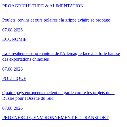
PRO
AGRICULTURE & ALIMENTATION
Poulets, bovins et ours polaires : la grippe aviaire se propage
07.08.2026
ÉCONOMIE
La « résilience surprenante » de l'Allemagne face à la forte hausse
des exportations chinoises
07.08.2026
POLITIQUE
Quatre pays européens mettent en garde contre les projets de la
Russie pour l'Ossétie du Sud
07.08.2026
PRO
ENERGIE, ENVIRONNEMENT ET TRANSPORT