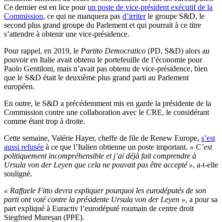
Ce dernier est en lice pour
un poste de vice-président exécutif de la
Commission
, ce qui ne manquera pas
d’irriter
le groupe S&D, le
second plus grand groupe du Parlement et qui pourrait à ce titre
s’attendre à obtenir une vice-présidence.
Pour rappel, en 2019, le
Partito Democratico
(PD, S&D) alors au
pouvoir en Italie avait obtenu le portefeuille de l’économie pour
Paolo Gentiloni, mais n’avait pas obtenu de vice-présidence, bien
que le S&D était le deuxième plus grand parti au Parlement
européen.
En outre, le S&D a précédemment mis en garde la présidente de la
Commission contre une collaboration avec le CRE, le considérant
comme étant trop à droite.
Cette semaine, Valérie Hayer, cheffe de file de Renew Europe,
s’est
aussi refusée
à ce que l’Italien obtienne un poste important.
« C’est
politiquement incompréhensible et j’ai déjà fait comprendre à
Ursula von der Leyen que cela ne pouvait pas être accepté »
, a-t-elle
souligné.
« Raffaele Fitto devra expliquer pourquoi les eurodéputés de son
parti ont voté contre la présidente Ursula von der Leyen »
, a pour sa
part expliqué à Euractiv l’eurodéputé roumain de centre droit
Siegfried Mureșan (PPE).