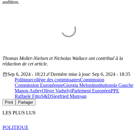
audition.
Thomas Moller-Nielsen et Nicholas Wallace ont contribué à la
rédaction de cet article.
Sep 6, 2024 - 18:21
Dernière mise à jour: Sep 6, 2024 - 18:35
Politique
collège des commissaires
Commission
Commission Européenne
Giorgia Meloni
institutions
la Gauche
Manon Aubry
Oliver Varhelyi
Parlement Européen
PPE
Raffaele Fitto
S&D
Siegfried Mureșan
Print
Partager
LES PLUS LUS
POLITIQUE