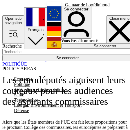
Ga naar de hoofdinhoud
Se connecter
Open sub
Close menu
English
navigation
Français
Deutsch
Vous êtes déconnecté.
Recherche
Se connecter
Español
Lumières éteintes
Se connecter
Rapporteur
Politique
Économie
Newsletters
Evénements
Em
POLITIQUE
POLICY AREAS
Les eurodéputés aiguisent leurs
Economie
Politique
couteaux pour les audiences
Agriculture et Alimentation
Santé
des aspirants commissaires
Technologies
Energie, Environnement et Transport
Défense
Alors que les États membres de l’UE ont fait leurs propositions pour
le prochain Collège des commissaires, les eurodéputés se préparent à