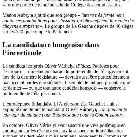
sans une parité de genre au sein du Collège des commissaires.
Manon Aubry a ajouté que son groupe «
luttera très fermement
contre ces nominations pour s’assurer qu’elles reflètent la réalité des
citoyens européens
». Le groupe de La Gauche dispose de 46 sièges
sur les 720 que compte le Parlement.
La candidature hongroise dans
l’incertitude
Le candidat hongrois Olivér Várhelyi (
Fidesz
, Patriotes pour
l’Europe) — qui était en charge du portefeuille de l’élargissement
lors de la dernière législature — devrait aussi être particulièrement
mal accueil par les eurodéputés. Il semble de fait peu probable que
ce dernier — ou que tout autre candidat hongrois — conserve le
portefeuille de l’élargissement.
L’eurodéputée finlandaise Li Andersson (La Gauche) a ainsi
expliqué que durant le mandat d’Olivér Várhelyi, «
on pouvait le
voir agir davantage pour Budapest que pour la Commission
».
En octobre, Olivér Várhelyi avait suscité une vive polémique en
annonçant sur les réseaux sociaux la suspension immédiate des
subventions destinées aux Palestiniens, plongeant la Commission