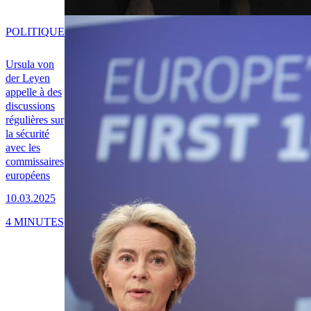
POLITIQUE
Ursula von
der Leyen
appelle à des
discussions
régulières sur
la sécurité
avec les
commissaires
européens
10.03.2025
4 MINUTES