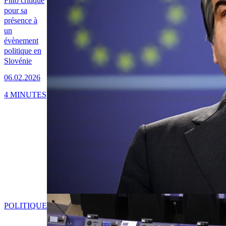
Fitto critiqué
pour sa
présence à
un
évènement
politique en
Slovénie
06.02.2026
4 MINUTES
POLITIQUE