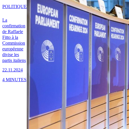
POLITIQUE
La
confirmation
de Raffaele
Fitto à la
Commission
européenne
divise les
partis italiens
22.11.2024
4 MINUTES