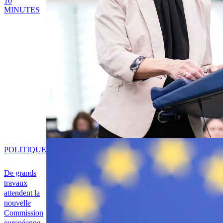
10
MINUTES
POLITIQUE
De grands
travaux
attendent la
nouvelle
Commission
européenne