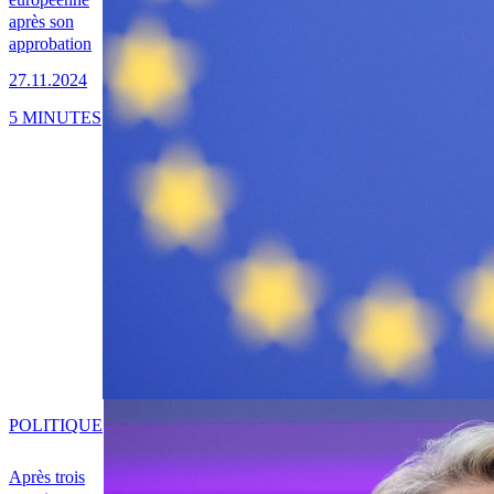
après son
approbation
27.11.2024
5 MINUTES
POLITIQUE
Après trois