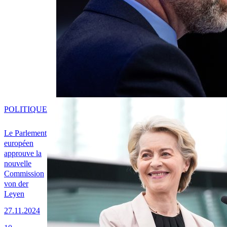
POLITIQUE
Le Parlement
européen
approuve la
nouvelle
Commission
von der
Leyen
27.11.2024