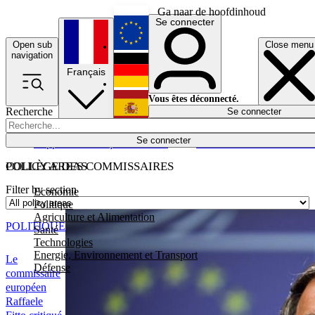
Ga naar de hoofdinhoud
Se connecter
Open sub
Close menu
English
navigation
Français
Deutsch
Vous êtes déconnecté.
Recherche
Se connecter
Español
Lumières éteintes
Se connecter
Rapporteur
Politique
Économie
Newsletters
Evénements
Em
POLICY AREAS
COLLÈGE DES COMMISSAIRES
Filter by section
Economie
Politique
Agriculture et Alimentation
POLITIQUE
Santé
Technologies
Energie, Environnement et Transport
Le
Défense
commissaire
européen
Raffaele