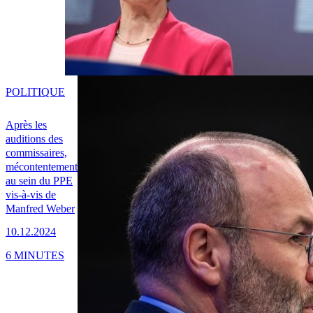
POLITIQUE
Après les
auditions des
commissaires,
mécontentement
au sein du PPE
vis-à-vis de
Manfred Weber
10.12.2024
6 MINUTES