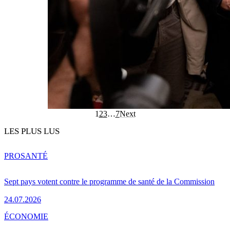
1
2
3
…
7
Next
LES PLUS LUS
PRO
SANTÉ
Sept pays votent contre le programme de santé de la Commission
24.07.2026
ÉCONOMIE