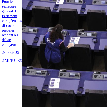
Pour le
secrétaire-
général du
Parlement
européen, les
discours
préparés
rendent les
débats
ennuyeux
24.09.2025
2 MINUTES