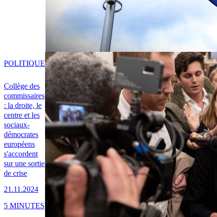
POLITIQUE
Collège des
commissaires
: la droite, le
centre et les
sociaux-
démocrates
européens
s'accordent
sur une sortie
de crise
21.11.2024
5 MINUTES