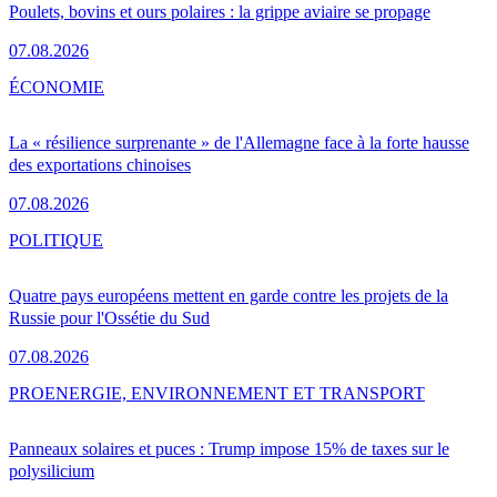
Poulets, bovins et ours polaires : la grippe aviaire se propage
07.08.2026
ÉCONOMIE
La « résilience surprenante » de l'Allemagne face à la forte hausse
des exportations chinoises
07.08.2026
POLITIQUE
Quatre pays européens mettent en garde contre les projets de la
Russie pour l'Ossétie du Sud
07.08.2026
PRO
ENERGIE, ENVIRONNEMENT ET TRANSPORT
Panneaux solaires et puces : Trump impose 15% de taxes sur le
polysilicium