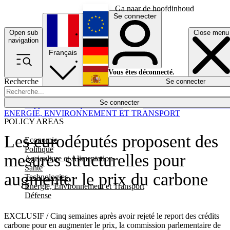
Ga naar de hoofdinhoud
Se connecter
Open sub
Close menu
English
navigation
Français
Deutsch
Vous êtes déconnecté.
Recherche
Se connecter
Español
Lumières éteintes
Se connecter
Rapporteur
Politique
Économie
Newsletters
Evénements
Em
ENERGIE, ENVIRONNEMENT ET TRANSPORT
POLICY AREAS
Les eurodéputés proposent des
Economie
Politique
mesures structurelles pour
Agriculture et Alimentation
Santé
augmenter le prix du carbone
Technologies
Energie, Environnement et Transport
Défense
EXCLUSIF / Cinq semaines après avoir rejeté le report des crédits
carbone pour en augmenter le prix, la commission parlementaire de