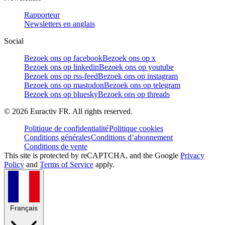
Rapporteur
Newsletters en anglais
Social
Bezoek ons op facebook
Bezoek ons op x
Bezoek ons op linkedin
Bezoek ons op youtube
Bezoek ons op rss-feed
Bezoek ons op instagram
Bezoek ons op mastodon
Bezoek ons op telegram
Bezoek ons op bluesky
Bezoek ons op threads
©
2026
Euractiv FR. All rights reserved.
Politique de confidentialité
Politique cookies
Conditions générales
Conditions d’abonnement
Conditions de vente
This site is protected by reCAPTCHA, and the Google
Privacy
Policy
and
Terms of Service
apply.
Français