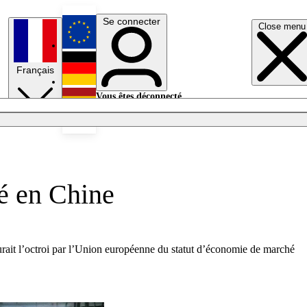
Se connecter
Close menu
English
Français
Deutsch
Vous êtes déconnecté.
Se connecter
Español
Lumières éteintes
é en Chine
ait l’octroi par l’Union européenne du statut d’économie de marché