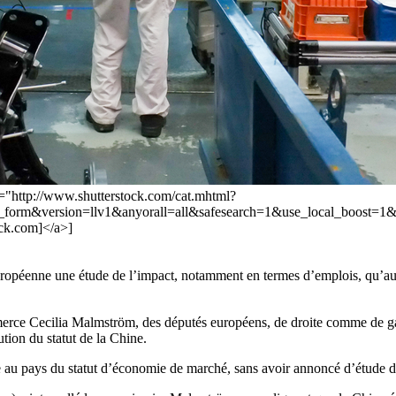
f="http://www.shutterstock.com/cat.mhtml?
ch_form&version=llv1&anyorall=all&safesearch=1&use_local_boo
ock.com]</a>]
ropéenne une étude de l’impact, notamment en termes d’emplois, qu’aur
rce Cecilia Malmström, des députés européens, de droite comme de gauc
ution du statut de la Chine.
le au pays du statut d’économie de marché, sans avoir annoncé d’étude 