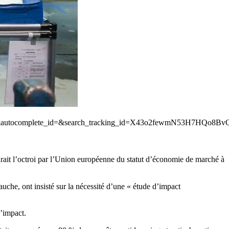
st=1&autocomplete_id=&search_tracking_id=X43o2fewmN53H7HQo8
ait l’octroi par l’Union européenne du statut d’économie de marché à
he, ont insisté sur la nécessité d’une « étude d’impact
d’impact.