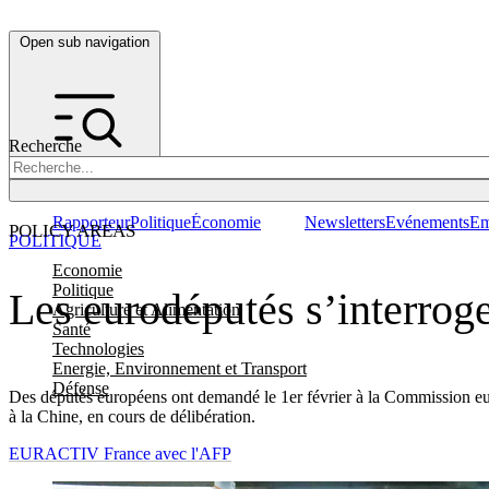
Open sub navigation
Recherche
Rapporteur
Politique
Économie
Newsletters
Evénements
Em
POLICY AREAS
POLITIQUE
Economie
Politique
Les eurodéputés s’interrog
Agriculture et Alimentation
Santé
Technologies
Energie, Environnement et Transport
Défense
Des députés européens ont demandé le 1er février à la Commission eu
à la Chine, en cours de délibération.
EURACTIV France avec l'AFP