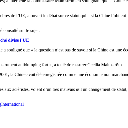
s) a interpellé la commissaire Malmström en soulignant que la Chine é
de l’UE, a ouvert le débat sur ce statut qui – si la Chine l’obtient – 
 consulté sur le sujet.
ché divise l’UE
ne a souligné que « la question n’est pas de savoir si la Chine est une
strument antidumping fort », a tenté de rassurer Cecilia Malmström.
1, la Chine avait été enregistrée comme une économie non marchande, 
s aux aciéristes, voient d’un très mauvais œil un changement de statut
g
International