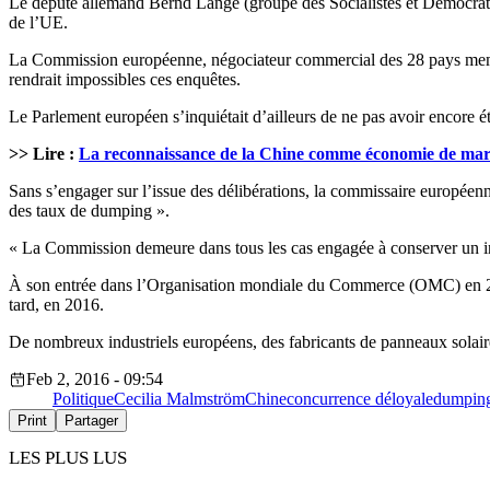
Le député allemand Bernd Lange (groupe des Socialistes et Démocrate
de l’UE.
La Commission européenne, négociateur commercial des 28 pays membres 
rendrait impossibles ces enquêtes.
Le Parlement européen s’inquiétait d’ailleurs de ne pas avoir encore été
>> Lire :
La reconnaissance de la Chine comme économie de mar
Sans s’engager sur l’issue des délibérations, la commissaire européen
des taux de dumping ».
« La Commission demeure dans tous les cas engagée à conserver un in
À son entrée dans l’Organisation mondiale du Commerce (OMC) en 200
tard, en 2016.
De nombreux industriels européens, des fabricants de panneaux solaire
Feb 2, 2016 - 09:54
Politique
Cecilia Malmström
Chine
concurrence déloyale
dumpin
Print
Partager
LES PLUS LUS