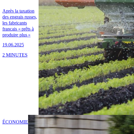
Après la taxation
des engrais russes,
les fabricants
français « prêts à
produire plus »
19.06.2025
2 MINUTES
ÉCONOMIE