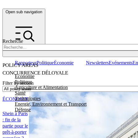
Open sub navigation
Recherche
Rapporteur
Politique
Économie
Newsletters
Evénements
Em
POLICY AREAS
CONCURRENCE DÉLOYALE
Economie
Politique
Filter by section
Agriculture et Alimentation
Santé
Technologies
ÉCONOMIE
Energie, Environnement et Transport
Défense
Shein à Paris
: fin de la
partie pour le
prêt-à-porter