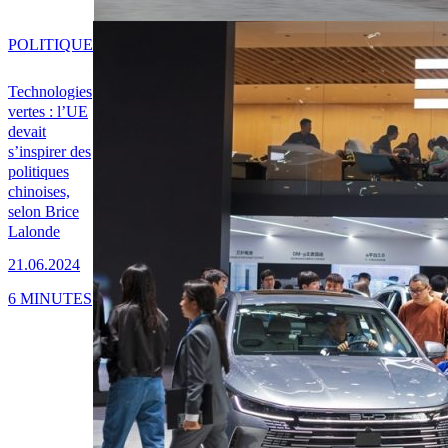
POLITIQUE
Technologies
vertes : l’UE
devait
s’inspirer des
politiques
chinoises,
selon Brice
Lalonde
21.06.2024
6 MINUTES