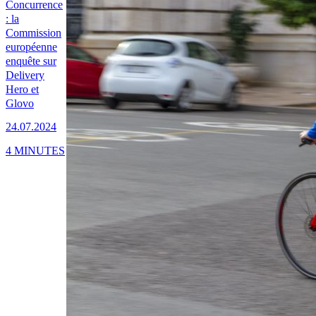
Concurrence
: la
Commission
européenne
enquête sur
Delivery
Hero et
Glovo
24.07.2024
4 MINUTES