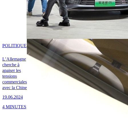
POLITIQUE
L’Allemagne
cherche à
apaiser les
tensions
commerciales
avec la Chine
19.06.2024
4 MINUTES