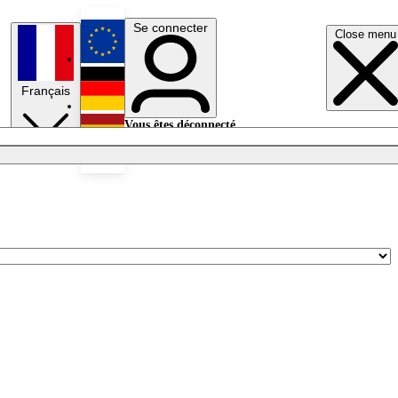
Se connecter
Close menu
English
Français
Deutsch
Vous êtes déconnecté.
Se connecter
Español
Lumières éteintes