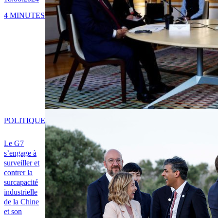
4 MINUTES
POLITIQUE
Le G7
s’engage à
surveiller et
contrer la
surcapacité
industrielle
de la Chine
et son