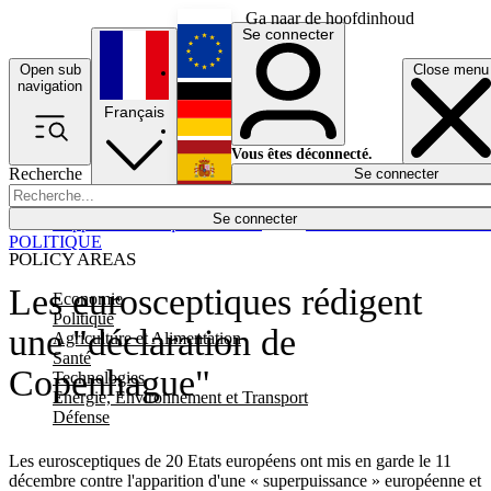
Ga naar de hoofdinhoud
Se connecter
Open sub
Close menu
English
navigation
Français
Deutsch
Vous êtes déconnecté.
Recherche
Se connecter
Español
Lumières éteintes
Se connecter
Rapporteur
Politique
Économie
Newsletters
Evénements
Em
POLITIQUE
POLICY AREAS
Les eurosceptiques rédigent
Economie
Politique
une "déclaration de
Agriculture et Alimentation
Santé
Copenhague"
Technologies
Energie, Environnement et Transport
Défense
Les eurosceptiques de 20 Etats européens ont mis en garde le 11
décembre contre l'apparition d'une « superpuissance » européenne et