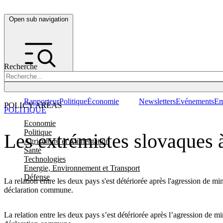
Open sub navigation
Recherche
Rapporteur
Politique
Économie
Newsletters
Evénements
Em
POLICY AREAS
POLITIQUE
Economie
Politique
Les extrémistes slovaques à
Agriculture et Alimentation
Santé
Technologies
Energie, Environnement et Transport
Défense
La relation entre les deux pays s'est détériorée après l'agression de m
déclaration commune.
La relation entre les deux pays s’est détériorée après l’agression de m