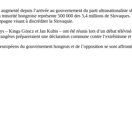
 a augmenté depuis l’arrivée au gouvernement du parti ultranationalist
norité hongroise représente 500 000 des 5,4 millions de Slovaques. Le
pagne visant à discréditer la Slovaquie.
ys – Kinga Göncz et Jan Kubis – ont été réunis lors d’un débat télévisé
 étrangères prépareraient une déclaration commune contre l’extrêmisme et
uropéens du gouvernement hongrois et de l’opposition se sont affrontés