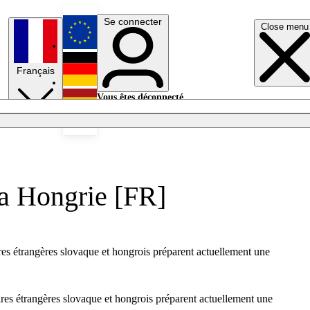
Se connecter
Close menu
English
Français
Deutsch
Vous êtes déconnecté.
Se connecter
Español
Lumières éteintes
la Hongrie [FR]
aires étrangères slovaque et hongrois préparent actuellement une
aires étrangères slovaque et hongrois préparent actuellement une