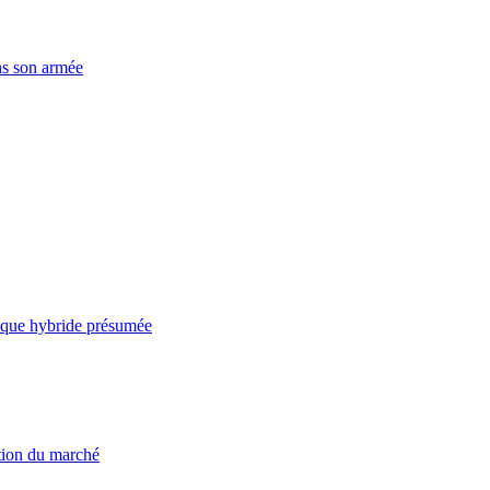
ns son armée
taque hybride présumée
ation du marché