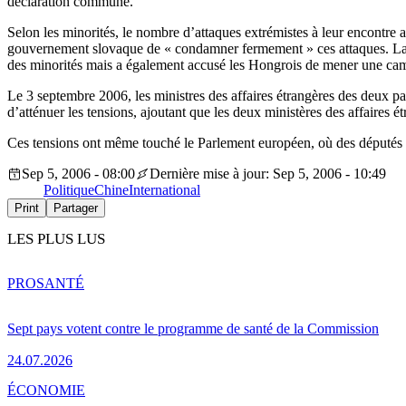
déclaration commune.
Selon les minorités, le nombre d’attaques extrémistes à leur encontre
gouvernement slovaque de « condamner fermement » ces attaques. La mi
des minorités mais a également accusé les Hongrois de mener une cam
Le 3 septembre 2006, les ministres des affaires étrangères des deux pa
d’atténuer les tensions, ajoutant que les deux ministères des affaires
Ces tensions ont même touché le Parlement européen, où des députés e
Sep 5, 2006 - 08:00
Dernière mise à jour: Sep 5, 2006 - 10:49
Politique
Chine
International
Print
Partager
LES PLUS LUS
PRO
SANTÉ
Sept pays votent contre le programme de santé de la Commission
24.07.2026
ÉCONOMIE