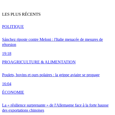
LES PLUS RÉCENTS
POLITIQUE
Sánchez riposte contre Meloni : l'Italie menacée de mesures de
rétorsion
19:18
PRO
AGRICULTURE & ALIMENTATION
Poulets, bovins et ours polaires : la grippe aviaire se propage
16:04
ÉCONOMIE
La « résilience surprenante » de l'Allemagne face à la forte hausse
des exportations chinoises