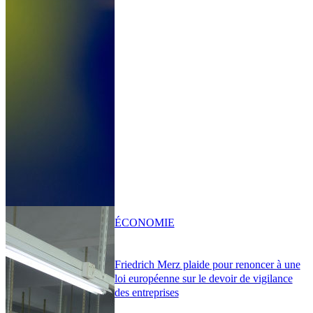
ÉCONOMIE
Friedrich Merz plaide pour renoncer à une
loi européenne sur le devoir de vigilance
des entreprises