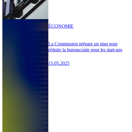
ÉCONOMIE
La Commission prépare un plan pour
réduire la bureaucratie pour les start-ups
15.05.2025