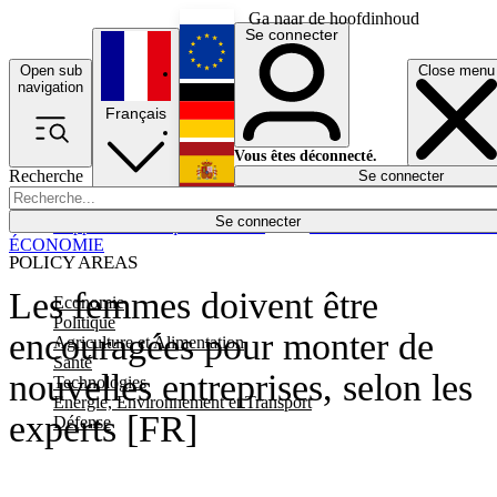
Ga naar de hoofdinhoud
Se connecter
Open sub
Close menu
English
navigation
Français
Deutsch
Vous êtes déconnecté.
Recherche
Se connecter
Español
Lumières éteintes
Se connecter
Rapporteur
Politique
Économie
Newsletters
Evénements
Em
ÉCONOMIE
POLICY AREAS
Les femmes doivent être
Economie
Politique
encouragées pour monter de
Agriculture et Alimentation
Santé
nouvelles entreprises, selon les
Technologies
Energie, Environnement et Transport
experts [FR]
Défense