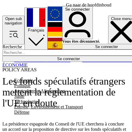
Ga naar de hoofdinhoud
Se connecter
Open sub
Close menu
English
navigation
Français
Deutsch
Vous êtes déconnecté.
Recherche
Se connecter
Español
Lumières éteintes
Se connecter
Rapporteur
Politique
Économie
Newsletters
Evénements
Em
ÉCONOMIE
POLICY AREAS
Les fonds spéculatifs étrangers
Economie
Politique
mettent la réglementation de
Agriculture et Alimentation
Santé
l'UE en doute
Technologies
Energie, Environnement et Transport
Défense
La présidence espagnole du Conseil de l'UE cherchera à conclure
un accord sur la proposition de directive sur les fonds spéculatifs et