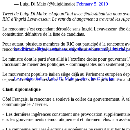
— Luigi Di Maio (@luigidimaio)
February 5, 2019
Tweet de Luigi Di Maio: «Aujourd’hui avec @ale-dibattista nous avons 
RIC d’Ingrid Levavasseur. Le vent du changement a traversé les Alpe
La rencontre s’est cependant déroulée sans Ingrid Levavasseur, tête 
constitution définitive de la liste de candidats.
Pour autant, plusieurs membres du RIC ont participé à la rencontre av
Les listes « gilets jaunes » se multiplient à l’approche des élec
rencontre officialisée par les Italiens s’ajoute au soutien déjà affiché
Le ministre dont le parti s’est allié à l’extrême droite pour gouverner 
l’accusant de mener des politiques « dommageables non seulement pour
Le mouvement populiste italien siège déjà au Parlement européen dep
Le ministre italien Luigi Di Maio soutient les Gilets jaunes
cependant remplacer ses alliés britanniques lors de la prochaine mand
Clash diplomatique
Côté Français, la rencontre a soulevé la colère du gouvernement. À tel 
communiqué le 7 février.
« Les dernières ingérences constituent une provocation supplémentaire e
eux les gouvernements démocratiquement et librement élus. » a assén
« La campagne pour les élections européennes ne saurait justifier le