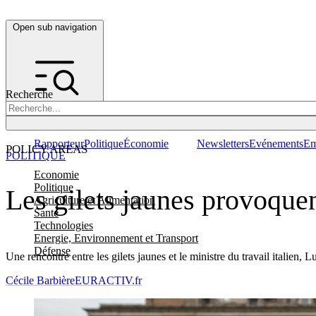
Open sub navigation
Recherche
Rapporteur
Politique
Économie
Newsletters
Evénements
Em
POLICY AREAS
POLITIQUE
Economie
Politique
Les gilets jaunes provoquent
Agriculture et Alimentation
Santé
Technologies
Energie, Environnement et Transport
Défense
Une rencontre entre les gilets jaunes et le ministre du travail italien,
Cécile Barbière
EURACTIV.fr