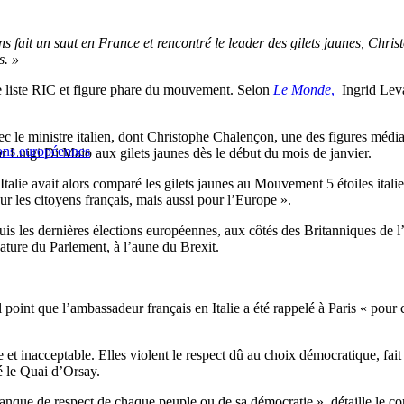
fait un saut en France et rencontré le leader des gilets jaunes, Christ
s. »
de liste RIC et figure phare du mouvement. Selon
Le Monde
,
Ingrid Leva
ec le ministre italien, dont Christophe Chalençon, une des figures médi
tions européennes
 par Luigi Di Maio aux gilets jaunes dès le début du mois de janvier.
l’Italie avait alors comparé les gilets jaunes au Mouvement 5 étoiles ita
 les citoyens français, mais aussi pour l’Europe ».
uis les dernières élections européennes, aux côtés des Britanniques 
ature du Parlement, à l’aune du Brexit.
point que l’ambassadeur français en Italie a été rappelé à Paris « pour c
t inacceptable. Elles violent le respect dû au choix démocratique, fait p
é le Quai d’Orsay.
 manque de respect de chaque peuple ou de sa démocratie », détaille le 