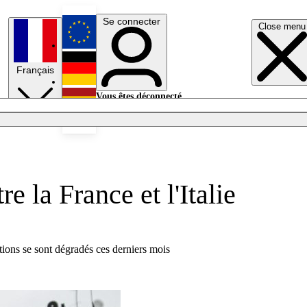
Se connecter
Close menu
English
Français
Deutsch
Vous êtes déconnecté.
Se connecter
Español
Lumières éteintes
e la France et l'Italie
ations se sont dégradés ces derniers mois