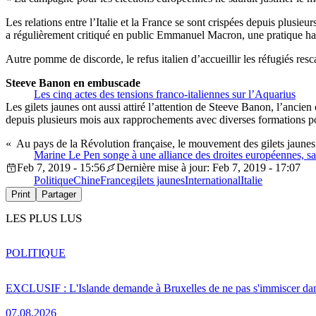
Les relations entre l’Italie et la France se sont crispées depuis plusi
a régulièrement critiqué en public Emmanuel Macron, une pratique hab
Autre pomme de discorde, le refus italien d’accueillir les réfugiés resc
Steeve Banon en embuscade
Les cinq actes des tensions franco-italiennes sur l’Aquarius
Les gilets jaunes ont aussi attiré l’attention de Steeve Banon, l’anci
depuis plusieurs mois aux rapprochements avec diverses formations po
« Au pays de la Révolution française, le mouvement des gilets jaunes 
Marine Le Pen songe à une alliance des droites européennes, 
Feb 7, 2019 - 15:56
Dernière mise à jour: Feb 7, 2019 - 17:07
Politique
Chine
France
gilets jaunes
International
Italie
Print
Partager
LES PLUS LUS
POLITIQUE
EXCLUSIF : L'Islande demande à Bruxelles de ne pas s'immiscer dan
07.08.2026