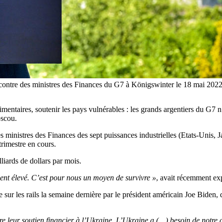
 la rencontre des ministres des Finances du G7 à Königswinter le 18
alimentaires, soutenir les pays vulnérables : les grands argentiers du G7
oscou.
s ministres des Finances des sept puissances industrielles (Etats-Unis,
rimestre en cours.
liards de dollars par mois.
ent élevé. C’est pour nous un moyen de survivre »
, avait récemment ex
e sur les rails la semaine dernière par le président américain Joe Biden,
 leur soutien financier à l’Ukraine. L’Ukraine a (…) besoin de notre ai