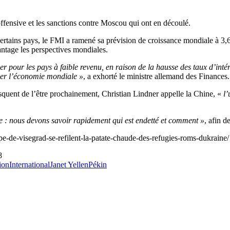
offensive et les sanctions contre Moscou qui ont en découlé.
ertains pays, le FMI a ramené sa prévision de croissance mondiale à 3,6
ntage les perspectives mondiales.
 pour les pays à faible revenu, en raison de la hausse des taux d’inté
iser l’économie mondiale »
, a exhorté le ministre allemand des Finances.
squent de l’être prochainement, Christian Lindner appelle la Chine, «
l
able : nous devons savoir rapidement qui est endetté et comment »
, afin d
e-de-visegrad-se-refilent-la-patate-chaude-des-refugies-roms-dukraine/
8
tion
International
Janet Yellen
Pékin