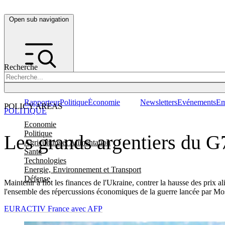
Open sub navigation
Recherche
Rapporteur
Politique
Économie
Newsletters
Evénements
Em
POLICY AREAS
POLITIQUE
Economie
Politique
Les grands argentiers du G
Agriculture et Alimentation
Santé
Technologies
Energie, Environnement et Transport
Défense
Maintenir à flot les finances de l'Ukraine, contrer la hausse des prix a
l'ensemble des répercussions économiques de la guerre lancée par Mo
EURACTIV France avec AFP