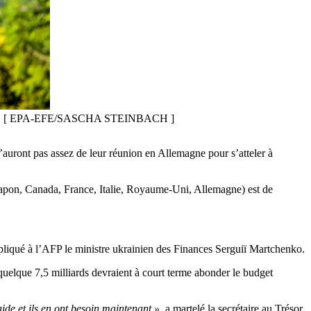
 mai 2022 [ EPA-EFE/SASCHA STEINBACH ]
 n’auront pas assez de leur réunion en Allemagne pour s’atteler à
 Japon, Canada, France, Italie, Royaume-Uni, Allemagne) est de
pliqué à l’AFP le ministre ukrainien des Finances Serguiï Martchenko.
 quelque 7,5 milliards devraient à court terme abonder le budget
de et ils en ont besoin maintenant »
, a martelé la secrétaire au Trésor,