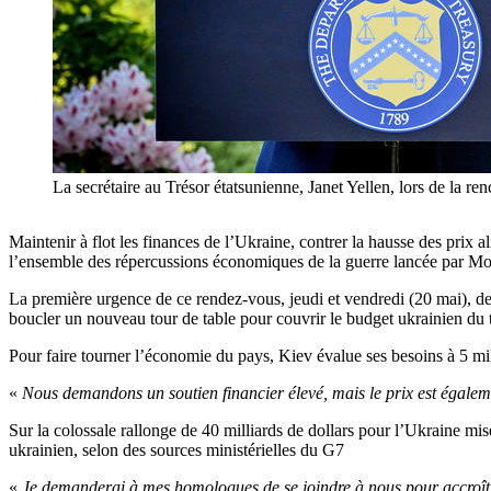
La secrétaire au Trésor étatsunienne, Janet Yellen, lors de
Maintenir à flot les finances de l’Ukraine, contrer la hausse des prix 
l’ensemble des répercussions économiques de la guerre lancée par M
La première urgence de ce rendez-vous, jeudi et vendredi (20 mai), de
boucler un nouveau tour de table pour couvrir le budget ukrainien du t
Pour faire tourner l’économie du pays, Kiev évalue ses besoins à 5 mil
«
Nous demandons un soutien financier élevé, mais le prix est égalem
Sur la colossale rallonge de 40 milliards de dollars pour l’Ukraine mis
ukrainien, selon des sources ministérielles du G7
«
Je demanderai à mes homologues de se joindre à nous pour accroître