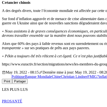
Créancier chinois
A des degrés divers, toute l’économie mondiale est affectée par cette 
Sur fond d’inflation aggravée et de menace de crise alimentaire dans c
guerre en Ukraine ainsi que de nouvelles sanctions dégraderaient dava
«
Nous assistons à de graves conséquences économiques, en particulier
devrons travailler ensemble sur la manière dont nous pouvons stabil
Alors que 60% des pays à faible revenus sont en surendettement ou ri
transparente »
sur ses pratiques de prêts aux pays pauvres.
«
Pékin a toujours été très réticent à cet égard. Ce n’est plus justifi
https://www.euractiv.fr/section/migrations/news/les-membres-du-group
May 19, 2022 - 08:15
Dernière mise à jour: May 19, 2022 - 08:2
Politique
Banque Mondiale
Chine
Christian Lindner
FMI
G7
infla
Print
Partager
LES PLUS LUS
PRO
SANTÉ