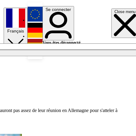
Se connecter
Close menu
English
Français
Deutsch
Vous êtes déconnecté.
Se connecter
Español
Lumières éteintes
n'auront pas assez de leur réunion en Allemagne pour s'atteler à