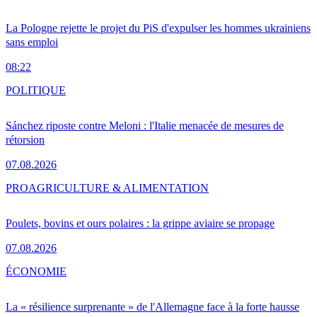
La Pologne rejette le projet du PiS d'expulser les hommes ukrainiens
sans emploi
08:22
POLITIQUE
Sánchez riposte contre Meloni : l'Italie menacée de mesures de
rétorsion
07.08.2026
PRO
AGRICULTURE & ALIMENTATION
Poulets, bovins et ours polaires : la grippe aviaire se propage
07.08.2026
ÉCONOMIE
La « résilience surprenante » de l'Allemagne face à la forte hausse