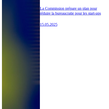
La Commission prépare un plan pour
réduire la bureaucratie pour les start-ups
15.05.2025