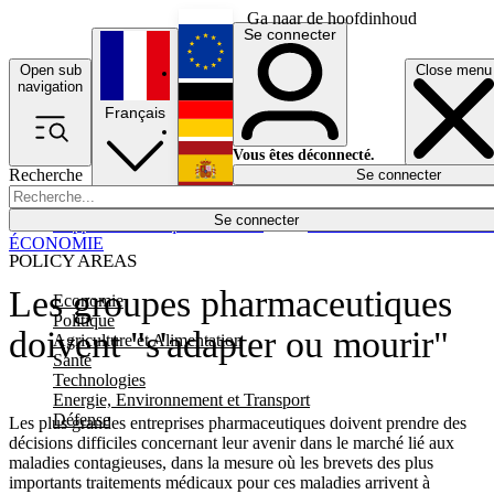
Ga naar de hoofdinhoud
Se connecter
Open sub
Close menu
English
navigation
Français
Deutsch
Vous êtes déconnecté.
Recherche
Se connecter
Español
Lumières éteintes
Se connecter
Rapporteur
Politique
Économie
Newsletters
Evénements
Em
ÉCONOMIE
POLICY AREAS
Les groupes pharmaceutiques
Economie
Politique
doivent "s'adapter ou mourir"
Agriculture et Alimentation
Santé
Technologies
Energie, Environnement et Transport
Défense
Les plus grandes entreprises pharmaceutiques doivent prendre des
décisions difficiles concernant leur avenir dans le marché lié aux
maladies contagieuses, dans la mesure où les brevets des plus
importants traitements médicaux pour ces maladies arrivent à