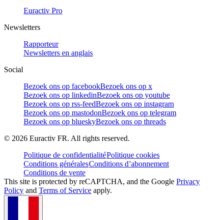
Euractiv Pro
Newsletters
Rapporteur
Newsletters en anglais
Social
Bezoek ons op facebook
Bezoek ons op x
Bezoek ons op linkedin
Bezoek ons op youtube
Bezoek ons op rss-feed
Bezoek ons op instagram
Bezoek ons op mastodon
Bezoek ons op telegram
Bezoek ons op bluesky
Bezoek ons op threads
©
2026
Euractiv FR. All rights reserved.
Politique de confidentialité
Politique cookies
Conditions générales
Conditions d’abonnement
Conditions de vente
This site is protected by reCAPTCHA, and the Google
Privacy
Policy
and
Terms of Service
apply.