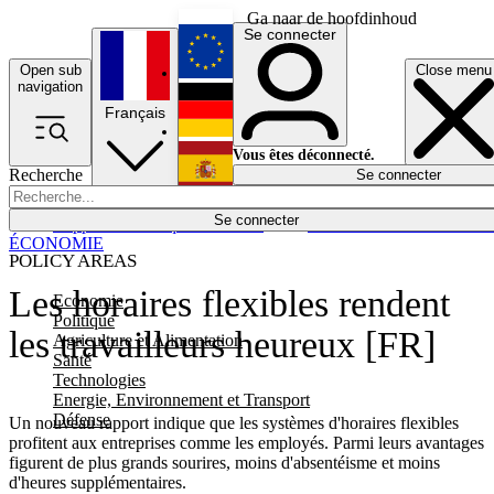
Ga naar de hoofdinhoud
Se connecter
Open sub
Close menu
English
navigation
Français
Deutsch
Vous êtes déconnecté.
Recherche
Se connecter
Español
Lumières éteintes
Se connecter
Rapporteur
Politique
Économie
Newsletters
Evénements
Em
ÉCONOMIE
POLICY AREAS
Les horaires flexibles rendent
Economie
Politique
les travailleurs heureux [FR]
Agriculture et Alimentation
Santé
Technologies
Energie, Environnement et Transport
Défense
Un nouveau rapport indique que les systèmes d'horaires flexibles
profitent aux entreprises comme les employés. Parmi leurs avantages
figurent de plus grands sourires, moins d'absentéisme et moins
d'heures supplémentaires.