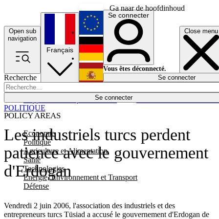
Ga naar de hoofdinhoud
Se connecter
Open sub
Close menu
English
navigation
Français
Deutsch
Vous êtes déconnecté.
Recherche
Se connecter
Español
Lumières éteintes
Se connecter
Rapporteur
Politique
Économie
Newsletters
Evénements
Em
POLITIQUE
POLICY AREAS
Les industriels turcs perdent
Economie
Politique
patience avec le gouvernement
Agriculture et Alimentation
Santé
d'Erdogan
Technologies
Energie, Environnement et Transport
Défense
Vendredi 2 juin 2006, l'association des industriels et des
entrepreneurs turcs Tüsiad a accusé le gouvernement d'Erdogan de