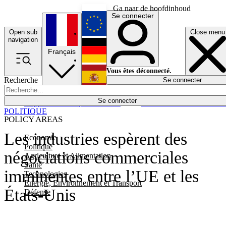
Ga naar de hoofdinhoud
Se connecter
Open sub
Close menu
English
navigation
Français
Deutsch
Vous êtes déconnecté.
Recherche
Se connecter
Español
Lumières éteintes
Se connecter
Rapporteur
Politique
Économie
Newsletters
Evénements
Em
POLITIQUE
POLICY AREAS
Les industries espèrent des
Economie
Politique
négociations commerciales
Agriculture et Alimentation
Santé
imminentes entre l’UE et les
Technologies
Energie, Environnement et Transport
États-Unis
Défense