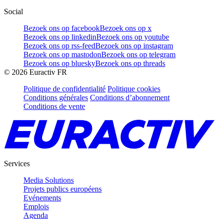
Social
Bezoek ons op facebook
Bezoek ons op x
Bezoek ons op linkedin
Bezoek ons op youtube
Bezoek ons op rss-feed
Bezoek ons op instagram
Bezoek ons op mastodon
Bezoek ons op telegram
Bezoek ons op bluesky
Bezoek ons op threads
©
2026
Euractiv FR
Politique de confidentialité
Politique cookies
Conditions générales
Conditions d’abonnement
Conditions de vente
Services
Media Solutions
Projets publics européens
Evénements
Emplois
Agenda