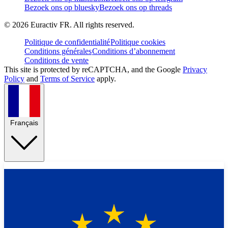
Bezoek ons op bluesky
Bezoek ons op threads
©
2026
Euractiv FR. All rights reserved.
Politique de confidentialité
Politique cookies
Conditions générales
Conditions d’abonnement
Conditions de vente
This site is protected by reCAPTCHA, and the Google
Privacy
Policy
and
Terms of Service
apply.
Français