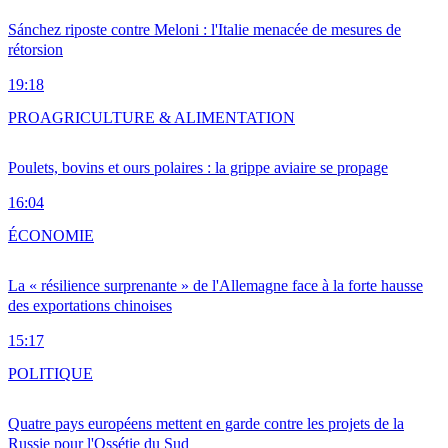
Sánchez riposte contre Meloni : l'Italie menacée de mesures de
rétorsion
19:18
PRO
AGRICULTURE & ALIMENTATION
Poulets, bovins et ours polaires : la grippe aviaire se propage
16:04
ÉCONOMIE
La « résilience surprenante » de l'Allemagne face à la forte hausse
des exportations chinoises
15:17
POLITIQUE
Quatre pays européens mettent en garde contre les projets de la
Russie pour l'Ossétie du Sud