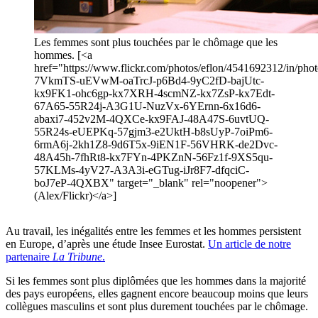
Les femmes sont plus touchées par le chômage que les
hommes. [<a
href="https://www.flickr.com/photos/eflon/4541692312/in/photo
7VkmTS-uEVwM-oaTrcJ-p6Bd4-9yC2fD-bajUtc-
kx9FK1-ohc6gp-kx7XRH-4scmNZ-kx7ZsP-kx7Edt-
67A65-55R24j-A3G1U-NuzVx-6YErnn-6x16d6-
abaxi7-452v2M-4QXCe-kx9FAJ-48A47S-6uvtUQ-
55R24s-eUEPKq-57gjm3-e2UktH-b8sUyP-7oiPm6-
6rmA6j-2kh1Z8-9d6T5x-9iEN1F-56VHRK-de2Dvc-
48A45h-7fhRt8-kx7FYn-4PKZnN-56Fz1f-9XS5qu-
57KLMs-4yV27-A3A3i-eGTug-iJr8F7-dfqciC-
boJ7eP-4QXBX" target="_blank" rel="noopener">
(Alex/Flickr)</a>]
Au travail, les inégalités entre les femmes et les hommes persistent
en Europe, d’après une étude Insee Eurostat.
Un article de notre
partenaire
La Tribune
.
Si les femmes sont plus diplômées que les hommes dans la majorité
des pays européens, elles gagnent encore beaucoup moins que leurs
collègues masculins et sont plus durement touchées par le chômage.