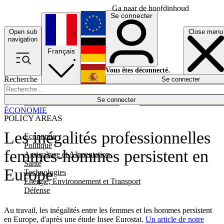
Ga naar de hoofdinhoud
Se connecter
Open sub
Close menu
English
navigation
Français
Deutsch
Vous êtes déconnecté.
Recherche
Se connecter
Español
Lumières éteintes
Se connecter
Rapporteur
Politique
Économie
Newsletters
Evénements
Em
ÉCONOMIE
POLICY AREAS
Les inégalités professionnelles
Economie
Politique
femmes-hommes persistent en
Agriculture et Alimentation
Santé
Europe
Technologies
Energie, Environnement et Transport
Défense
Au travail, les inégalités entre les femmes et les hommes persistent
en Europe, d'après une étude Insee Eurostat.
Un article de notre