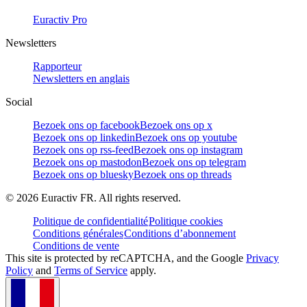
Euractiv Pro
Newsletters
Rapporteur
Newsletters en anglais
Social
Bezoek ons op facebook
Bezoek ons op x
Bezoek ons op linkedin
Bezoek ons op youtube
Bezoek ons op rss-feed
Bezoek ons op instagram
Bezoek ons op mastodon
Bezoek ons op telegram
Bezoek ons op bluesky
Bezoek ons op threads
©
2026
Euractiv FR. All rights reserved.
Politique de confidentialité
Politique cookies
Conditions générales
Conditions d’abonnement
Conditions de vente
This site is protected by reCAPTCHA, and the Google
Privacy
Policy
and
Terms of Service
apply.