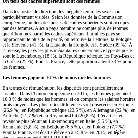
Un tiers des cadres supérieurs sont des femmes
Dans les postes de direction, les inégalités entre les sexes sont
particulièrement visibles. Selon les données de la Commission
européenne, un tiers des postes de cadres supérieurs sont occupés
par des femmes. Aucun pays membre ne compte plus de femmes
que d’hommes parmi les cadres supérieurs. Parmi les pays se
rapprochant le plus de la parité, on retrouve la Lettonie, la Pologne
et la Slovénie (41 %), la Lituanie, la Hongrie et la Suède (39 %). À
l’inverse, les pays les plus inégalitaires concernant ce type de poste
sont le Luxembourg (18 %), la République tchèque, les Pays-Bas et
la Grèce (25 %). Pour la France, cette proportion atteint 33 % pour
les femmes.
Les femmes gagnent 16 % de moins que les hommes
En termes de rémunération, les disparités sont particulièrement
criantes. Dans l’Union européenne en 2015, les femmes gagnaient
16,3 % de moins que les hommes, si on compare les salaires horaires
bruts moyens. Les plus fortes différences sont observées en Estonie
(26,9 %), en République tchèque (22,5 %), en Allemagne (22 %), en
Autriche (21,7 %) et au Royaume-Uni (20,8 %). L’écart est en
revanche plus réduit au Luxembourg et en Italie (5,5 %), en
Roumanie (5,8 %), en Belgique (6,5 %), et en Pologne (7,7 %).
Pour la France, cet écart s’élève en à 15,8 % en 2015, en légère
hausse par rapport à 2014 (15,5 %).