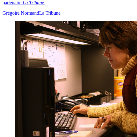
partenaire
La Tribune
.
Grégoire Normand
La Tribune