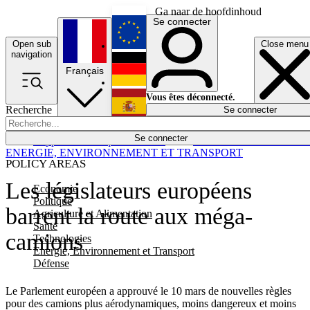
Ga naar de hoofdinhoud
Se connecter
Open sub
Close menu
English
navigation
Français
Deutsch
Vous êtes déconnecté.
Recherche
Se connecter
Español
Lumières éteintes
Se connecter
Rapporteur
Politique
Économie
Newsletters
Evénements
Em
ENERGIE, ENVIRONNEMENT ET TRANSPORT
POLICY AREAS
Les législateurs européens
Economie
Politique
barrent la route aux méga-
Agriculture et Alimentation
Santé
camions
Technologies
Energie, Environnement et Transport
Défense
Le Parlement européen a approuvé le 10 mars de nouvelles règles
pour des camions plus aérodynamiques, moins dangereux et moins