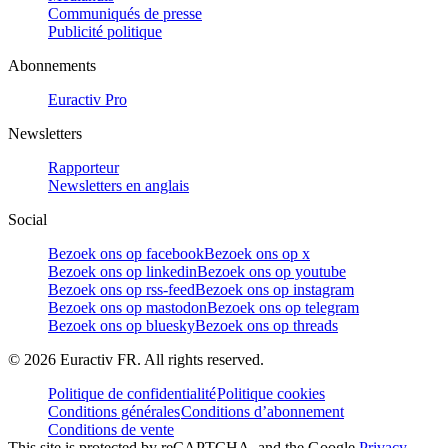
Communiqués de presse
Publicité politique
Abonnements
Euractiv Pro
Newsletters
Rapporteur
Newsletters en anglais
Social
Bezoek ons op facebook
Bezoek ons op x
Bezoek ons op linkedin
Bezoek ons op youtube
Bezoek ons op rss-feed
Bezoek ons op instagram
Bezoek ons op mastodon
Bezoek ons op telegram
Bezoek ons op bluesky
Bezoek ons op threads
©
2026
Euractiv FR. All rights reserved.
Politique de confidentialité
Politique cookies
Conditions générales
Conditions d’abonnement
Conditions de vente
This site is protected by reCAPTCHA, and the Google
Privacy