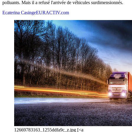
polluants. Mais il a refusé l'arrivée de véhicules surdimensionnés.
Ecaterina Casinge
EURACTIV.com
12669783163_1255ddfa9c_z.jpg [<a