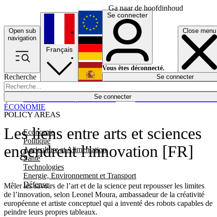
Ga naar de hoofdinhoud
Se connecter
Open sub
Close menu
English
navigation
Français
Deutsch
Vous êtes déconnecté.
Recherche
Se connecter
Español
Lumières éteintes
Se connecter
Rapporteur
Politique
Économie
Newsletters
Evénements
Em
ÉCONOMIE
POLICY AREAS
Les liens entre arts et sciences
Economie
Politique
engendrent l'innovation [FR]
Agriculture et Alimentation
Santé
Technologies
Energie, Environnement et Transport
Défense
Mêler les savoirs de l’art et de la science peut repousser les limites
de l’innovation, selon Leonel Moura, ambassadeur de la créativité
européenne et artiste conceptuel qui a inventé des robots capables de
peindre leurs propres tableaux.