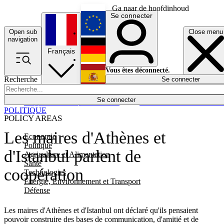
Ga naar de hoofdinhoud
Se connecter
Open sub
Close menu
English
navigation
Français
Deutsch
Vous êtes déconnecté.
Recherche
Se connecter
Español
Lumières éteintes
Se connecter
Rapporteur
Politique
Économie
Newsletters
Evénements
Em
POLITIQUE
POLICY AREAS
Les maires d'Athènes et
Economie
Politique
d'Istanbul parlent de
Agriculture et Alimentation
Santé
coopération
Technologies
Energie, Environnement et Transport
Défense
Les maires d'Athènes et d'Istanbul ont déclaré qu'ils pensaient
pouvoir construire des bases de communication, d'amitié et de