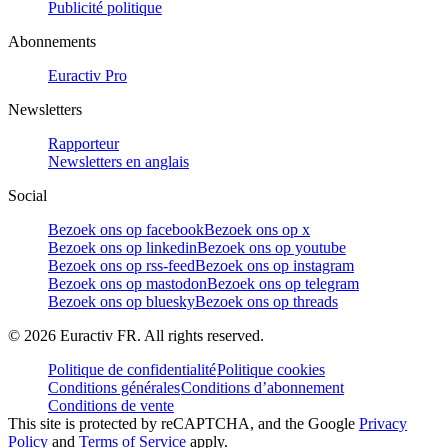
Publicité politique
Abonnements
Euractiv Pro
Newsletters
Rapporteur
Newsletters en anglais
Social
Bezoek ons op facebook
Bezoek ons op x
Bezoek ons op linkedin
Bezoek ons op youtube
Bezoek ons op rss-feed
Bezoek ons op instagram
Bezoek ons op mastodon
Bezoek ons op telegram
Bezoek ons op bluesky
Bezoek ons op threads
©
2026
Euractiv FR. All rights reserved.
Politique de confidentialité
Politique cookies
Conditions générales
Conditions d’abonnement
Conditions de vente
This site is protected by reCAPTCHA, and the Google
Privacy
Policy
and
Terms of Service
apply.