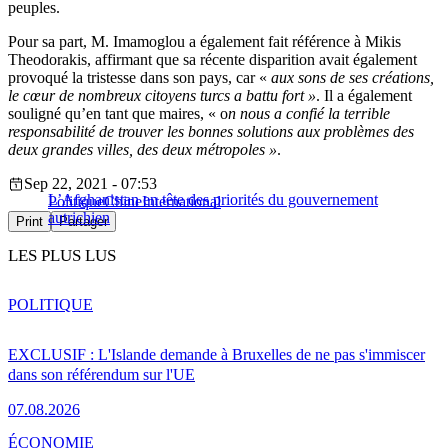
peuples.
Pour sa part, M. Imamoglou a également fait référence à Mikis
Theodorakis, affirmant que sa récente disparition avait également
provoqué la tristesse dans son pays, car «
aux sons de ses créations,
le cœur de nombreux citoyens turcs a battu fort »
. Il a également
souligné qu’en tant que maires, « o
n nous a confié la terrible
responsabilité de trouver les bonnes solutions aux problèmes des
deux grandes villes, des deux métropoles »
.
Sep 22, 2021 - 07:53
L’Afghanistan en tête des priorités du gouvernement
Politique
Chine
International
autrichien
Print
Partager
LES PLUS LUS
POLITIQUE
EXCLUSIF : L'Islande demande à Bruxelles de ne pas s'immiscer
dans son référendum sur l'UE
07.08.2026
ÉCONOMIE