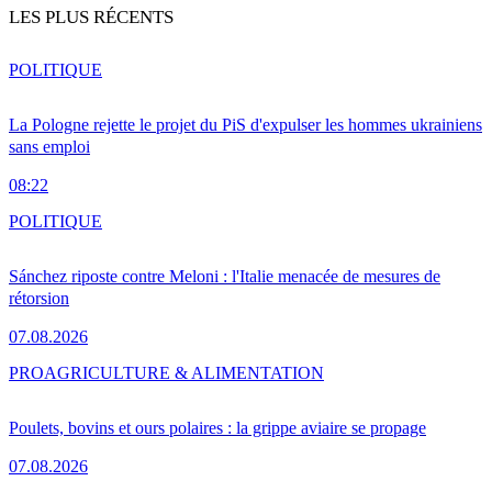
LES PLUS RÉCENTS
POLITIQUE
La Pologne rejette le projet du PiS d'expulser les hommes ukrainiens
sans emploi
08:22
POLITIQUE
Sánchez riposte contre Meloni : l'Italie menacée de mesures de
rétorsion
07.08.2026
PRO
AGRICULTURE & ALIMENTATION
Poulets, bovins et ours polaires : la grippe aviaire se propage
07.08.2026