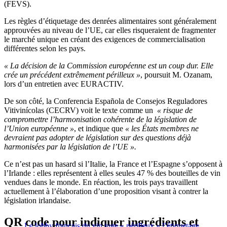
(FEVS).
Les règles d’étiquetage des denrées alimentaires sont généralement
approuvées au niveau de l’UE, car elles risqueraient de fragmenter
le marché unique en créant des exigences de commercialisation
différentes selon les pays.
« La décision de la Commission européenne est un coup dur. Elle
crée un précédent extrêmement périlleux »
, poursuit M. Ozanam,
lors d’un entretien avec EURACTIV.
De son côté, la Conferencia Española de Consejos Reguladores
Vitivinícolas (CECRV) voit le texte comme un
«
risque de
compromettre l’harmonisation cohérente de la législation de
l’Union européenne »
, et indique que
«
les États membres ne
devraient pas adopter de législation sur des questions déjà
harmonisées par la législation de l’UE ».
Ce n’est pas un hasard si l’Italie, la France et l’Espagne s’opposent à
l’Irlande : elles représentent à elles seules 47 % des bouteilles de vin
vendues dans le monde. En réaction, les trois pays travaillent
actuellement à l’élaboration d’une proposition visant à contrer la
législation irlandaise.
QR code pour indiquer ingrédients et
Le lobby français du vin juge « périlleux » l’étiquetage