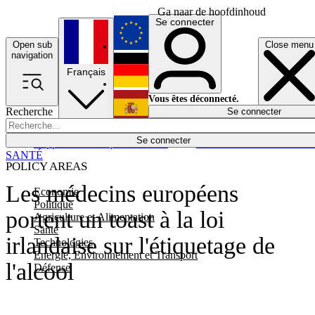
Ga naar de hoofdinhoud
Se connecter
Open sub
Close menu
English
navigation
Français
Deutsch
Vous êtes déconnecté.
Recherche
Se connecter
Español
Lumières éteintes
Se connecter
Rapporteur
Politique
Économie
Newsletters
Evénements
Em
SANTÉ
POLICY AREAS
Les médecins européens
Economie
Politique
portent un toast à la loi
Agriculture et Alimentation
Santé
irlandaise sur l'étiquetage de
Technologies
Energie, Environnement et Transport
l'alcool
Défense