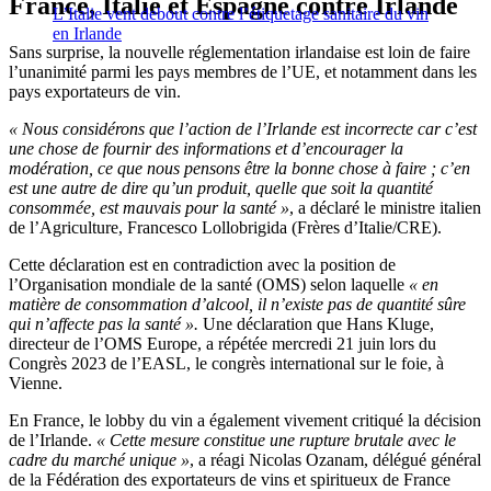
France, Italie et Espagne contre Irlande
L’Italie vent debout contre l’étiquetage sanitaire du vin
en Irlande
Sans surprise, la nouvelle réglementation irlandaise est loin de faire
l’unanimité parmi les pays membres de l’UE, et notamment dans les
pays exportateurs de vin.
« Nous considérons que l’action de l’Irlande est incorrecte car c’est
une chose de fournir des informations et d’encourager la
modération, ce que nous pensons être la bonne chose à faire ; c’en
est une autre de dire qu’un produit, quelle que soit la quantité
consommée, est mauvais pour la santé »
, a déclaré le ministre italien
de l’Agriculture, Francesco Lollobrigida (Frères d’Italie/CRE).
Cette déclaration est en contradiction avec la position de
l’Organisation mondiale de la santé (OMS) selon laquelle
« en
matière de consommation d’alcool, il n’existe pas de quantité sûre
qui n’affecte pas la santé ».
Une déclaration que Hans Kluge,
directeur de l’OMS Europe, a répétée mercredi 21 juin lors du
Congrès 2023 de l’EASL, le congrès international sur le foie, à
Vienne.
En France, le lobby du vin a également vivement critiqué la décision
de l’Irlande.
« Cette mesure constitue une rupture brutale avec le
cadre du marché unique »
, a réagi Nicolas Ozanam, délégué général
de la Fédération des exportateurs de vins et spiritueux de France