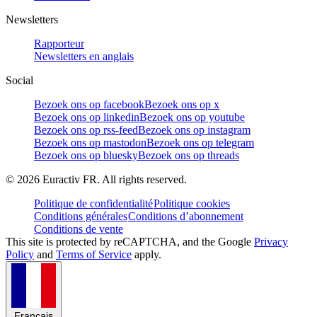
Newsletters
Rapporteur
Newsletters en anglais
Social
Bezoek ons op facebook
Bezoek ons op x
Bezoek ons op linkedin
Bezoek ons op youtube
Bezoek ons op rss-feed
Bezoek ons op instagram
Bezoek ons op mastodon
Bezoek ons op telegram
Bezoek ons op bluesky
Bezoek ons op threads
©
2026
Euractiv FR. All rights reserved.
Politique de confidentialité
Politique cookies
Conditions générales
Conditions d’abonnement
Conditions de vente
This site is protected by reCAPTCHA, and the Google
Privacy
Policy
and
Terms of Service
apply.
Français