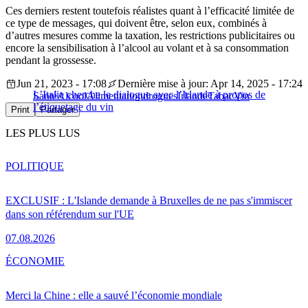
Ces derniers restent toutefois réalistes quant à l’efficacité limitée de
ce type de messages, qui doivent être, selon eux, combinés à
d’autres mesures comme la taxation, les restrictions publicitaires ou
encore la sensibilisation à l’alcool au volant et à sa consommation
pendant la grossesse.
Jun 21, 2023 - 17:08
Dernière mise à jour: Apr 14, 2025 - 17:24
L’Italie cherche le dialogue avec l’Irlande à propos de
Santé
Alcool
Alimentation
drogues
Irlande
Tabac
Vin
l’étiquetage du vin
Print
Partager
LES PLUS LUS
POLITIQUE
EXCLUSIF : L'Islande demande à Bruxelles de ne pas s'immiscer
dans son référendum sur l'UE
07.08.2026
ÉCONOMIE
Merci la Chine : elle a sauvé l’économie mondiale