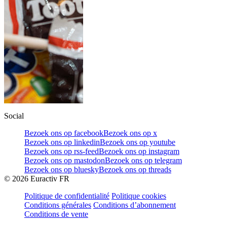
Social
Bezoek ons op facebook
Bezoek ons op x
Bezoek ons op linkedin
Bezoek ons op youtube
Bezoek ons op rss-feed
Bezoek ons op instagram
Bezoek ons op mastodon
Bezoek ons op telegram
Bezoek ons op bluesky
Bezoek ons op threads
©
2026
Euractiv FR
Politique de confidentialité
Politique cookies
Conditions générales
Conditions d’abonnement
Conditions de vente