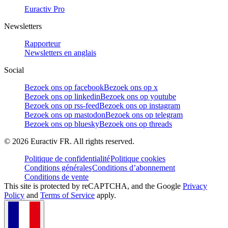
Euractiv Pro
Newsletters
Rapporteur
Newsletters en anglais
Social
Bezoek ons op facebook
Bezoek ons op x
Bezoek ons op linkedin
Bezoek ons op youtube
Bezoek ons op rss-feed
Bezoek ons op instagram
Bezoek ons op mastodon
Bezoek ons op telegram
Bezoek ons op bluesky
Bezoek ons op threads
©
2026
Euractiv FR. All rights reserved.
Politique de confidentialité
Politique cookies
Conditions générales
Conditions d’abonnement
Conditions de vente
This site is protected by reCAPTCHA, and the Google
Privacy
Policy
and
Terms of Service
apply.