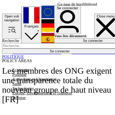
Ga naar de hoofdinhoud
Se connecter
Open sub
Close menu
English
navigation
Français
Deutsch
Vous êtes déconnecté.
Recherche
Se connecter
Español
Lumières éteintes
Se connecter
Rapporteur
Politique
Économie
Newsletters
Evénements
Em
POLITIQUE
POLICY AREAS
Les membres des ONG exigent
Economie
Politique
une transparence totale du
Agriculture et Alimentation
Santé
nouveau groupe de haut niveau
Technologies
Energie, Environnement et Transport
[FR]
Défense