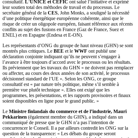
consultatif.
L
‘
UNICE et CEFIC
ont salué l’initiative et exprimé
leur soutien total des méthodes de travail et du processus. Le
secrétaire général de la
CES
, John Monks, a souligné la nécessité
d’une politique énergétique européenne cohérente, ainsi que le
risque de créer un oligopole européen, faisant référence aux récents
conflits au sujet des fusions en France (Gaz de France, Suez et
ENEL) et en Espagne (Endesa et E-ON).
Les représentants d’ONG du groupe de haut niveau (GHN) se sont
montrés plus critiques. Le
BEE
et le
WWF
ont publié une
déclaration conjointe indiquant qu’ils ne peuvent s’engager à
l’avance à être toujours d’accord avec le processus ou les résultats.
Ils préviennent que les travaux du GHN « ne doivent pas remplacer
ou affecter, au cours des deux années de son activité, le processus
décisionnel standard de l’UE ». Selon les ONG, ce groupe
consultatif est « par nature très politique, même s’il semble à
première vue plutôt technique ». Elles ont exigé que les
programmes, les présentations, et les rapports provisoires et finaux
soient disponibles en ligne pour le grand public. »
Le
Ministre finlandais du commerce et de l’industrie, Mauri
Pekkarinen
(également membre du GHN), a indiqué dans un
communiqué de presse que le GHN n’a pas l’intention de
concurrencer le Conseil. Il a par ailleurs contredit les ONG sur la
question de la transparence: « Les débats du groupe seront