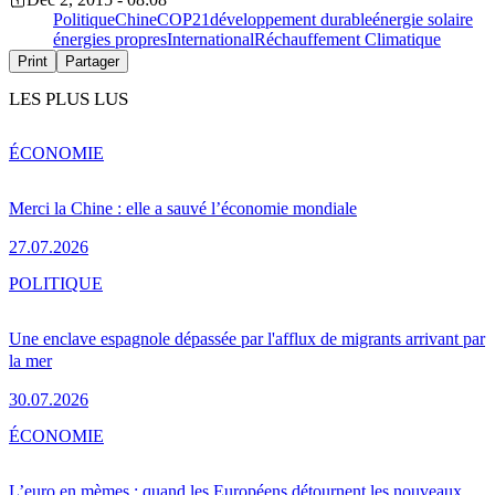
Politique
Chine
COP21
développement durable
énergie solaire
énergies propres
International
Réchauffement Climatique
Print
Partager
LES PLUS LUS
ÉCONOMIE
Merci la Chine : elle a sauvé l’économie mondiale
27.07.2026
POLITIQUE
Une enclave espagnole dépassée par l'afflux de migrants arrivant par
la mer
30.07.2026
ÉCONOMIE
L’euro en mèmes : quand les Européens détournent les nouveaux