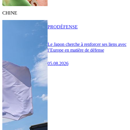
CHINE
PRO
DÉFENSE
Le Japon cherche à renforcer ses liens avec
l’Europe en matière de défense
05.08.2026