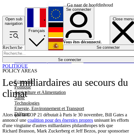
Ga naar de hoofdinhoud
Se connecter
Open sub
Close menu
English
navigation
Français
Deutsch
Vous êtes déconnecté.
Recherche
Se connecter
Español
Lumières éteintes
Se connecter
Rapporteur
Politique
Économie
Newsletters
Evénements
Em
POLITIQUE
POLICY AREAS
Les milliardaires au secours du
Economie
Politique
climat
Agriculture et Alimentation
Santé
Technologies
Energie, Environnement et Transport
Défense
Alors que la COP 21 débutait à Paris le 30 novembre, Bill Gates a
annoncé une
coalition pour des énergies propres
unissant les efforts
d'une vingtaine d'autres milliardaires philanthropes tels que
Richard Branson, Mark Zuckerberg et Jeff Bezos, pour sponsoriser