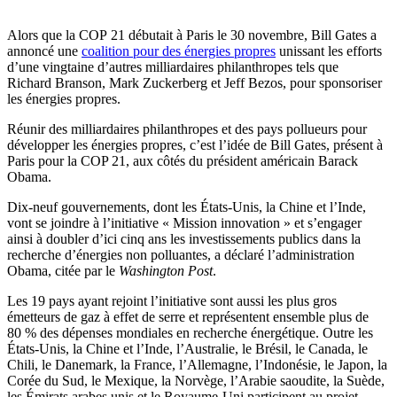
Alors que la COP 21 débutait à Paris le 30 novembre, Bill Gates a
annoncé une
coalition pour des énergies propres
unissant les efforts
d’une vingtaine d’autres milliardaires philanthropes tels que
Richard Branson, Mark Zuckerberg et Jeff Bezos, pour sponsoriser
les énergies propres.
Réunir des milliardaires philanthropes et des pays pollueurs pour
développer les énergies propres, c’est l’idée de Bill Gates, présent à
Paris pour la COP 21, aux côtés du président américain Barack
Obama.
Dix-neuf gouvernements, dont les États-Unis, la Chine et l’Inde,
vont se joindre à l’initiative « Mission innovation » et s’engager
ainsi à doubler d’ici cinq ans les investissements publics dans la
recherche d’énergies non polluantes, a déclaré l’administration
Obama, citée par le
Washington Post
.
Les 19 pays ayant rejoint l’initiative sont aussi les plus gros
émetteurs de gaz à effet de serre et représentent ensemble plus de
80 % des dépenses mondiales en recherche énergétique. Outre les
États-Unis, la Chine et l’Inde, l’Australie, le Brésil, le Canada, le
Chili, le Danemark, la France, l’Allemagne, l’Indonésie, le Japon, la
Corée du Sud, le Mexique, la Norvège, l’Arabie saoudite, la Suède,
les Émirats arabes unis et le Royaume-Uni participent au projet.