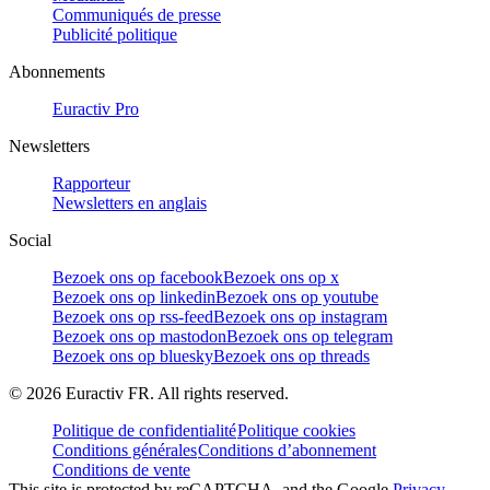
Communiqués de presse
Publicité politique
Abonnements
Euractiv Pro
Newsletters
Rapporteur
Newsletters en anglais
Social
Bezoek ons op facebook
Bezoek ons op x
Bezoek ons op linkedin
Bezoek ons op youtube
Bezoek ons op rss-feed
Bezoek ons op instagram
Bezoek ons op mastodon
Bezoek ons op telegram
Bezoek ons op bluesky
Bezoek ons op threads
©
2026
Euractiv FR. All rights reserved.
Politique de confidentialité
Politique cookies
Conditions générales
Conditions d’abonnement
Conditions de vente
This site is protected by reCAPTCHA, and the Google
Privacy