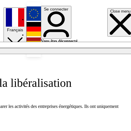
Se connecter
Close menu
English
Français
Deutsch
Vous êtes déconnecté.
Se connecter
Español
Lumières éteintes
a libéralisation
er les activités des entreprises énergétiques. Ils ont uniquement