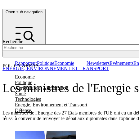
Open sub navigation
Recherche
Rapporteur
Politique
Économie
Newsletters
Evénements
Em
POLICY AREAS
ENERGIE, ENVIRONNEMENT ET TRANSPORT
Economie
Politique
Les ministres de l'Energie s
Agriculture et Alimentation
Santé
Technologies
Energie, Environnement et Transport
Défense
Les ministres de l'Energie des 27 Etats membres de l'UE ont eu un déba
réussi à convenir de renvoyer le débat aux diplomates dans l'optique d