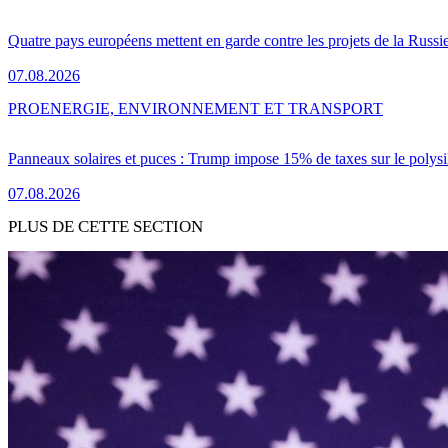
Quatre pays européens mettent en garde contre les projets de la Russi
07.08.2026
PRO
ENERGIE, ENVIRONNEMENT ET TRANSPORT
Panneaux solaires et puces : Trump impose 15% de taxes sur le polysi
07.08.2026
PLUS DE CETTE SECTION