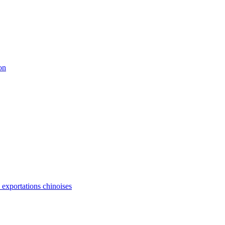
on
s exportations chinoises