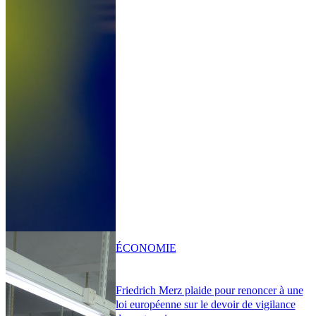
ÉCONOMIE
Friedrich Merz plaide pour renoncer à une
loi européenne sur le devoir de vigilance