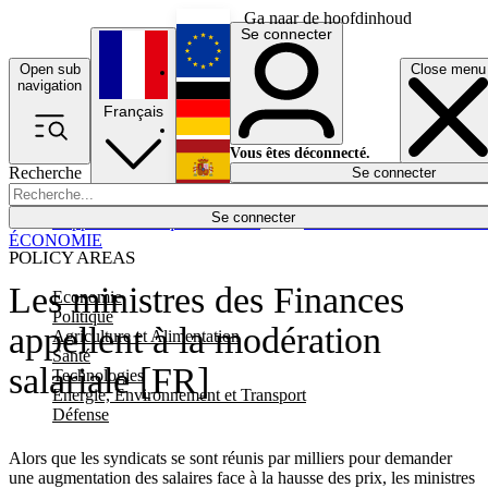
Ga naar de hoofdinhoud
Se connecter
Open sub
Close menu
English
navigation
Français
Deutsch
Vous êtes déconnecté.
Recherche
Se connecter
Español
Lumières éteintes
Se connecter
Rapporteur
Politique
Économie
Newsletters
Evénements
Em
ÉCONOMIE
POLICY AREAS
Les ministres des Finances
Economie
Politique
appellent à la modération
Agriculture et Alimentation
Santé
salariale [FR]
Technologies
Energie, Environnement et Transport
Défense
Alors que les syndicats se sont réunis par milliers pour demander
une augmentation des salaires face à la hausse des prix, les ministres