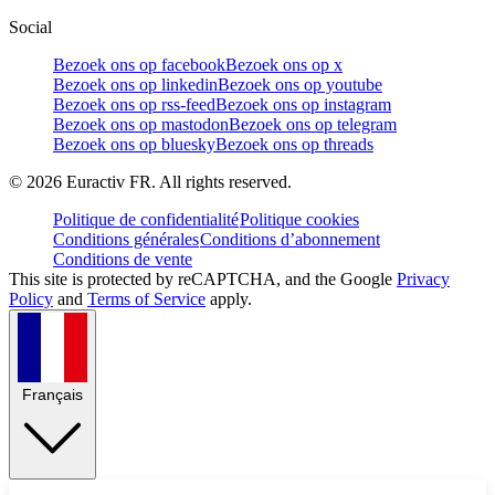
Social
Bezoek ons op facebook
Bezoek ons op x
Bezoek ons op linkedin
Bezoek ons op youtube
Bezoek ons op rss-feed
Bezoek ons op instagram
Bezoek ons op mastodon
Bezoek ons op telegram
Bezoek ons op bluesky
Bezoek ons op threads
©
2026
Euractiv FR. All rights reserved.
Politique de confidentialité
Politique cookies
Conditions générales
Conditions d’abonnement
Conditions de vente
This site is protected by reCAPTCHA, and the Google
Privacy
Policy
and
Terms of Service
apply.
Français