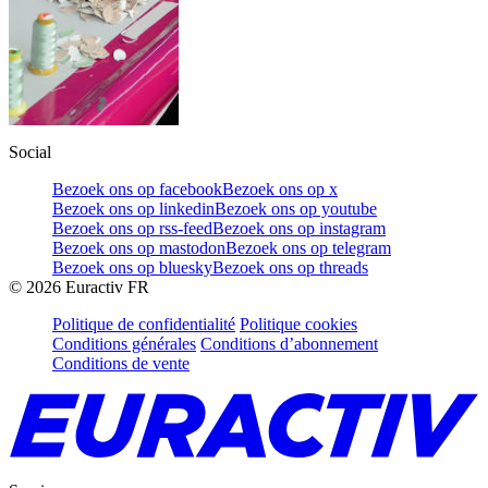
Social
Bezoek ons op facebook
Bezoek ons op x
Bezoek ons op linkedin
Bezoek ons op youtube
Bezoek ons op rss-feed
Bezoek ons op instagram
Bezoek ons op mastodon
Bezoek ons op telegram
Bezoek ons op bluesky
Bezoek ons op threads
©
2026
Euractiv FR
Politique de confidentialité
Politique cookies
Conditions générales
Conditions d’abonnement
Conditions de vente