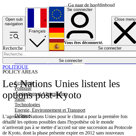
Ga naar de hoofdinhoud
Se connecter
Open sub
Close menu
English
navigation
Français
Deutsch
Vous êtes déconnecté.
Recherche
Se connecter
Español
Lumières éteintes
Se connecter
Rapporteur
Politique
Économie
Newsletters
Evénements
Em
POLITIQUE
POLICY AREAS
Les Nations Unies listent les
Economie
Politique
options post-Kyoto
Agriculture et Alimentation
Santé
Technologies
Energie, Environnement et Transport
Défense
L’agence des Nations Unies pour le climat a pour la première fois
détaillé les options possibles dans l'hypothèse où le monde
n’arriverait pas à se mettre d’accord sur une succession au Protocole
de Kyoto, dont la phase présente expire en 2012 sans nouveaux