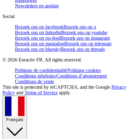
Rapporteur
Newsletters en anglais
Social
Bezoek ons op facebook
Bezoek ons op x
Bezoek ons op linkedin
Bezoek ons op youtube
Bezoek ons op rss-feed
Bezoek ons op instagram
Bezoek ons op mastodon
Bezoek ons op telegram
Bezoek ons op bluesky
Bezoek ons op threads
©
2026
Euractiv FR. All rights reserved.
Politique de confidentialité
Politique cookies
Conditions générales
Conditions d’abonnement
Conditions de vente
This site is protected by reCAPTCHA, and the Google
Privacy
Policy
and
Terms of Service
apply.
Français