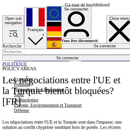
Ga naar de hoofdinhoud
Se connecter
Open sub
Close menu
English
navigation
Français
Deutsch
Vous êtes déconnecté.
Recherche
Se connecter
Español
Lumières éteintes
Se connecter
Rapporteur
Politique
Économie
Newsletters
Evénements
Em
POLITIQUE
POLICY AREAS
Les négociations entre l'UE et
Economie
Politique
la Turquie bientôt bloquées?
Agriculture et Alimentation
Santé
[FR]
Technologies
Energie, Environnement et Transport
Défense
Les négociations entre l'UE et la Turquie sont dans l'impasse, une
solution au conflit chypriote semblant hors de portée. Les récents