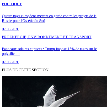
POLITIQUE
Quatre pays européens mettent en garde contre les projets de la
Russie pour l'Ossétie du Sud
07.08.2026
PRO
ENERGIE, ENVIRONNEMENT ET TRANSPORT
Panneaux solaires et puces : Trump impose 15% de taxes sur le
polysilicium
07.08.2026
PLUS DE CETTE SECTION