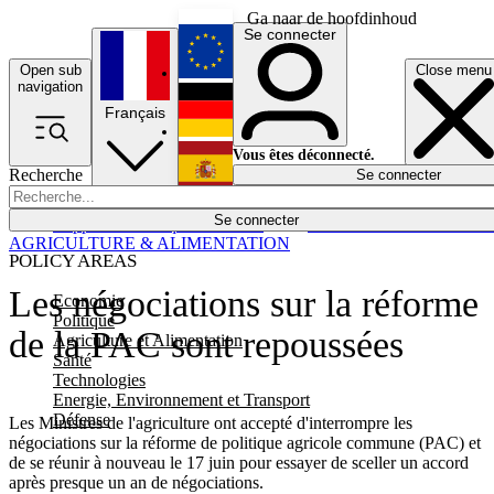
Ga naar de hoofdinhoud
Se connecter
Open sub
Close menu
English
navigation
Français
Deutsch
Vous êtes déconnecté.
Recherche
Se connecter
Español
Lumières éteintes
Se connecter
Rapporteur
Politique
Économie
Newsletters
Evénements
Em
AGRICULTURE & ALIMENTATION
POLICY AREAS
Les négociations sur la réforme
Economie
Politique
de la PAC sont repoussées
Agriculture et Alimentation
Santé
Technologies
Energie, Environnement et Transport
Défense
Les Ministres de l'agriculture ont accepté d'interrompre les
négociations sur la réforme de politique agricole commune (PAC) et
de se réunir à nouveau le 17 juin pour essayer de sceller un accord
après presque un an de négociations.