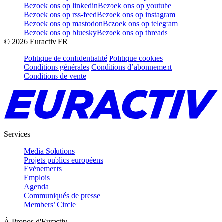
Bezoek ons op linkedin
Bezoek ons op youtube
Bezoek ons op rss-feed
Bezoek ons op instagram
Bezoek ons op mastodon
Bezoek ons op telegram
Bezoek ons op bluesky
Bezoek ons op threads
©
2026
Euractiv FR
Politique de confidentialité
Politique cookies
Conditions générales
Conditions d’abonnement
Conditions de vente
Services
Media Solutions
Projets publics européens
Evénements
Emplois
Agenda
Communiqués de presse
Members’ Circle
À Propos d'Euractiv