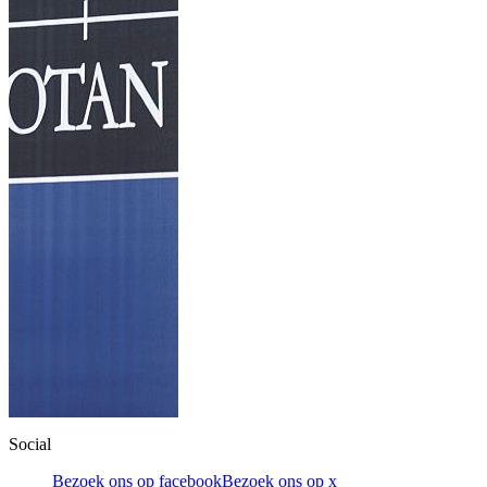
Social
Bezoek ons op facebook
Bezoek ons op x