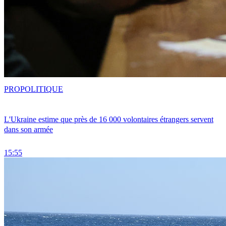
PRO
POLITIQUE
L'Ukraine estime que près de 16 000 volontaires étrangers servent
dans son armée
15:55