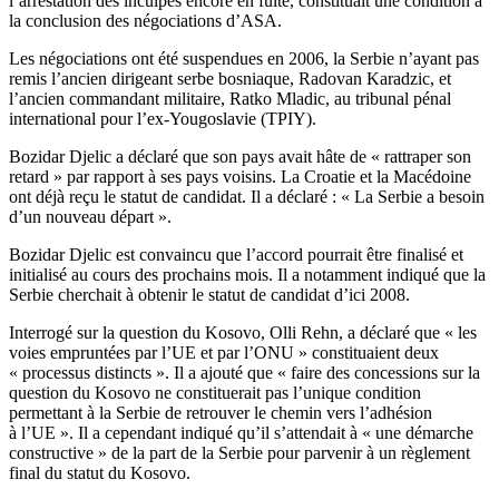
l’arrestation des inculpés encore en fuite, constituait une condition à
la conclusion des négociations d’ASA.
Les négociations ont été suspendues en 2006, la Serbie n’ayant pas
remis l’ancien dirigeant serbe bosniaque, Radovan Karadzic, et
l’ancien commandant militaire, Ratko Mladic, au tribunal pénal
international pour l’ex-Yougoslavie (TPIY).
Bozidar Djelic a déclaré que son pays avait hâte de « rattraper son
retard » par rapport à ses pays voisins. La Croatie et la Macédoine
ont déjà reçu le statut de candidat. Il a déclaré : « La Serbie a besoin
d’un nouveau départ ».
Bozidar Djelic est convaincu que l’accord pourrait être finalisé et
initialisé au cours des prochains mois. Il a notamment indiqué que la
Serbie cherchait à obtenir le statut de candidat d’ici 2008.
Interrogé sur la question du Kosovo, Olli Rehn, a déclaré que « les
voies empruntées par l’UE et par l’ONU » constituaient deux
« processus distincts ». Il a ajouté que « faire des concessions sur la
question du Kosovo ne constituerait pas l’unique condition
permettant à la Serbie de retrouver le chemin vers l’adhésion
à l’UE ». Il a cependant indiqué qu’il s’attendait à « une démarche
constructive » de la part de la Serbie pour parvenir à un règlement
final du statut du Kosovo.