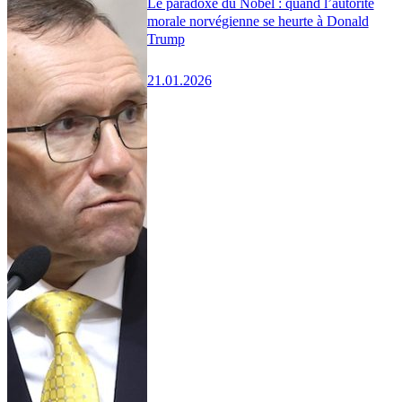
Le paradoxe du Nobel : quand l’autorité
morale norvégienne se heurte à Donald
Trump
21.01.2026