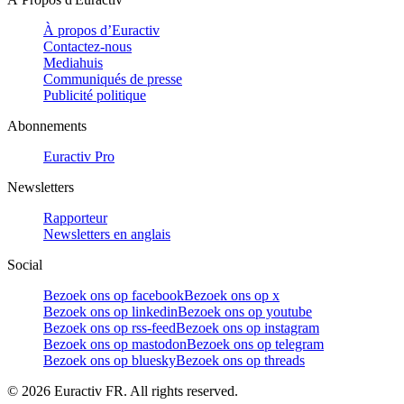
À propos d’Euractiv
Contactez-nous
Mediahuis
Communiqués de presse
Publicité politique
Abonnements
Euractiv Pro
Newsletters
Rapporteur
Newsletters en anglais
Social
Bezoek ons op facebook
Bezoek ons op x
Bezoek ons op linkedin
Bezoek ons op youtube
Bezoek ons op rss-feed
Bezoek ons op instagram
Bezoek ons op mastodon
Bezoek ons op telegram
Bezoek ons op bluesky
Bezoek ons op threads
©
2026
Euractiv FR. All rights reserved.