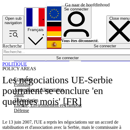
Ga naar de hoofdinhoud
Se connecter
Open sub
Close menu
English
navigation
Français
Deutsch
Vous êtes déconnecté.
Recherche
Se connecter
Español
Lumières éteintes
Se connecter
Rapporteur
Politique
Économie
Newsletters
Evénements
Em
POLITIQUE
POLICY AREAS
Les négociations UE-Serbie
Economie
Politique
pourraient se conclure 'en
Agriculture et Alimentation
Santé
quelques mois' [FR]
Technologies
Energie, Environnement et Transport
Défense
Le 13 juin 2007, l'UE a repris les négociations sur un accord de
stabilisation et d'association avec la Serbie, mais le commissaire à