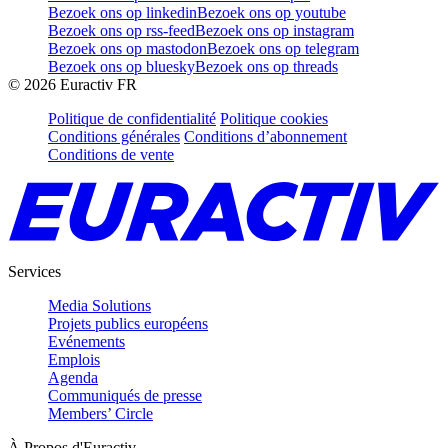
Bezoek ons op linkedin
Bezoek ons op youtube
Bezoek ons op rss-feed
Bezoek ons op instagram
Bezoek ons op mastodon
Bezoek ons op telegram
Bezoek ons op bluesky
Bezoek ons op threads
©
2026
Euractiv FR
Politique de confidentialité
Politique cookies
Conditions générales
Conditions d’abonnement
Conditions de vente
Services
Media Solutions
Projets publics européens
Evénements
Emplois
Agenda
Communiqués de presse
Members’ Circle
À Propos d'Euractiv