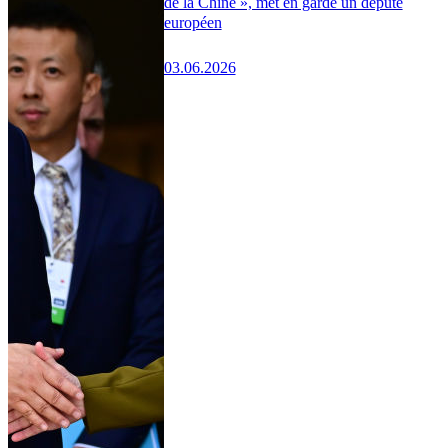
de la Chine », met en garde un député
européen
03.06.2026