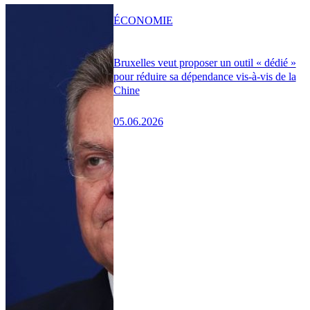
ÉCONOMIE
Bruxelles veut proposer un outil « dédié »
pour réduire sa dépendance vis-à-vis de la
Chine
05.06.2026