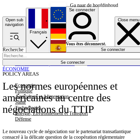
Ga naar de hoofdinhoud
Se connecter
Open sub
Close menu
English
navigation
Français
Deutsch
Vous êtes déconnecté.
Recherche
Se connecter
Español
Lumières éteintes
Se connecter
Rapporteur
Politique
Économie
Newsletters
Evénements
Em
ÉCONOMIE
POLICY AREAS
Les normes européennes et
Economie
Politique
américaines au centre des
Agriculture et Alimentation
Santé
négociations du TTIP
Technologies
Energie, Environnement et Transport
Défense
Le nouveau cycle de négociation sur le partenariat transatlantique
consacré à la délicate question de la coopération réglementaire